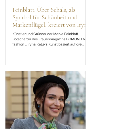
BOMOND VIP fashion magazine
Feinblatt. Über Schals, als
Symbol für Schönheit und
Markenflügel, kreiert von Iryna
Keller
Künstler und Gründer der Marke Feinblatt,
Botschafter des Frauenmagazins BOMOND VIP
fashion ... Iryna Kellers Kunst basiert auf drei
Säulen - Authentizität, Schönheit und Freiheit. Für
Frau Iryna wurde die Mode zu einer Gelegenheit,
mit einer Frau in der Sprache der Symbole und
Empfindungen zu sprechen. Jeder Feinblatt-Schal
ist eine Kunst, die die Magie von Momenten,
Emotionen und Frauengeschichten bewahrt.