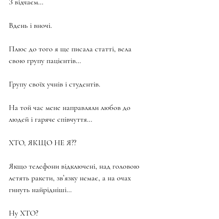
З відчаєм…
Вдень і вночі.
Плюс до того я ще писала статті, вела 
свою групу пацієнтів…
Групу своїх учнів і студентів.
На той час мене направляли любов до 
людей і гаряче співчуття…
ХТО, ЯКЩО НЕ Я??
Якщо телефони відключені, над головою 
летять ракети, зв’язку немає, а на очах 
гинуть найрідніші…
Ну ХТО?