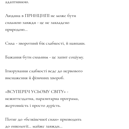
адаптивною.
Людина в ПРИНЦИПІ не може бути 
сильною завжди - це не закладено 
природою…
Сила - зворотний бік слабкості, й навпаки.
Бажання бути сильним - це запит соціуму.
Ігнорування слабкості веде до нервового 
виснаження й фізичних хвороб.
«ВСУПЕРЕЧ УСЬОМУ СВІТУ» - 
нежиттєздатна, паразитарна програма, 
жертовність і просто дурість.
Потяг до «безкінечної сили» призводить 
до онкології… майже завжди…