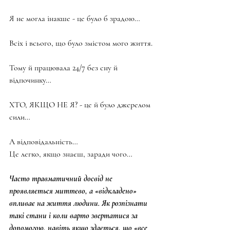
Я не могла інакше - це було б зрадою…
Всіх і всього, що було змістом мого життя.
Тому й працювала 24/7 без сну й 
відпочинку…
ХТО, ЯКЩО НЕ Я? - це й було джерелом 
сили…
А відповідальність…
Це легко, якщо знаєш, заради чого…
Часто травматичний досвід не 
проявляється миттєво, а «відкладено» 
впливає на життя людини. Як розпізнати 
такі стани і коли варто звертатися за 
допомогою, навіть якщо здається, що «все 