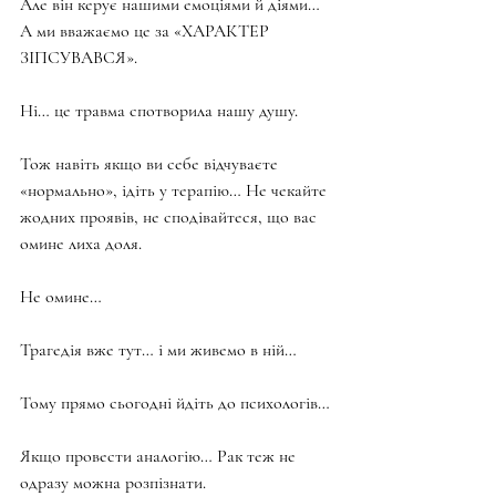
Але він керує нашими емоціями й діями… 
А ми вважаємо це за «ХАРАКТЕР 
ЗІПСУВАВСЯ».
Ні… це травма спотворила нашу душу.
Тож навіть якщо ви себе відчуваєте 
«нормально», ідіть у терапію… Не чекайте 
жодних проявів, не сподівайтеся, що вас 
омине лиха доля.
Не омине…
Трагедія вже тут… і ми живемо в ній…
Тому прямо сьогодні йдіть до психологів…
Якщо провести аналогію… Рак теж не 
одразу можна розпізнати.