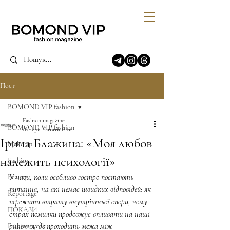
Пост
BOMOND VIP fashion
Fashion magazine
BOMOND VIP fashion
18 черв.
Читати 6 хв
Ірина Блажина: «Моя любов
Make up
належить психології»
Fashion
У часи, коли особливо гостро постають 
Beauty
питання, на які немає швидких відповідей: як 
Reportage
пережити втрату внутрішньої опори, чому 
ПОКАЗИ
страх помилки продовжує впливати на наші 
рішення, де проходить межа між 
Fashion week