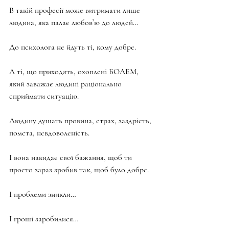
В такій професії може витримати лише 
людина, яка палає любов’ю до людей…
До психолога не йдуть ті, кому добре.
А ті, що приходять, охоплені БОЛЕМ, 
який заважає людині раціонально 
сприймати ситуацію.
Людину душать провина, страх, заздрість, 
помста, невдоволеність.
І вона накидає свої бажання, щоб ти 
просто зараз зробив так, щоб було добре.
І проблеми зникли…
І гроші заробилися…