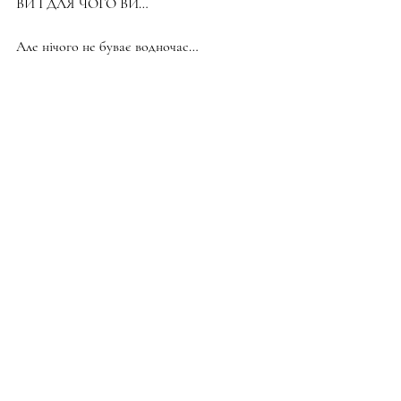
ВИ І ДЛЯ ЧОГО ВИ…
Але нічого не буває водночас…