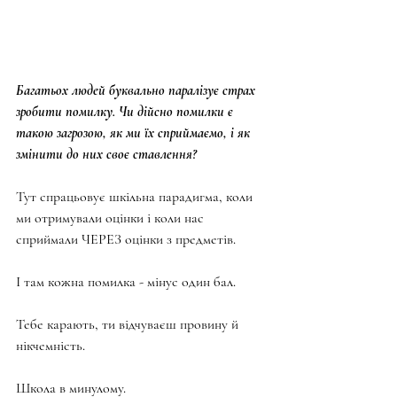
Багатьох людей буквально паралізує страх 
зробити помилку. Чи дійсно помилки є 
такою загрозою, як ми їх сприймаємо, і як 
змінити до них своє ставлення?
Тут спрацьовує шкільна парадигма, коли 
ми отримували оцінки і коли нас 
сприймали ЧЕРЕЗ оцінки з предметів.
І там кожна помилка - мінус один бал.
Тебе карають, ти відчуваєш провину й 
нікчемність.
Школа в минулому.