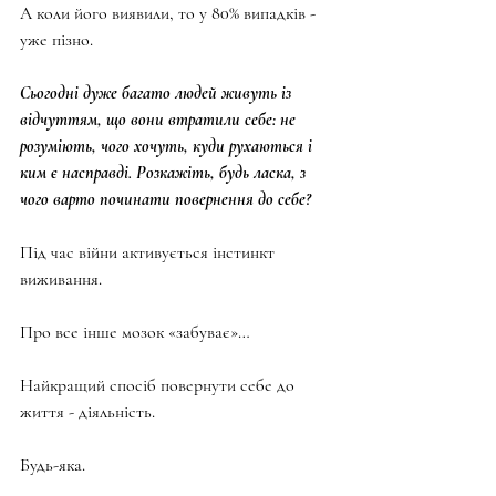
А коли його виявили, то у 80% випадків - 
уже пізно.
Сьогодні дуже багато людей живуть із 
відчуттям, що вони втратили себе: не 
розуміють, чого хочуть, куди рухаються і 
ким є насправді. Розкажіть, будь ласка, з 
чого варто починати повернення до себе?
Під час війни активується інстинкт 
виживання.
Про все інше мозок «забуває»…
Найкращий спосіб повернути себе до 
життя - діяльність.
Будь-яка.