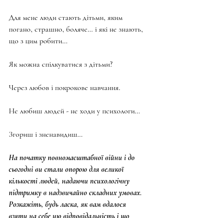
Для мене люди стають дітьми, яким 
погано, страшно, боляче… і які не знають, 
що з цим робити…
Як можна спілкуватися з дітьми?
Через любов і покрокове навчання.
Не любиш людей - не ходи у психологи…
Згориш і зненавидиш…
На початку повномасштабної війни і до 
сьогодні ви стали опорою для великої 
кількості людей, надаючи психологічну 
підтримку в надзвичайно складних умовах. 
Розкажіть, будь ласка, як вам вдалося 
взяти на себе цю відповідальність і що 