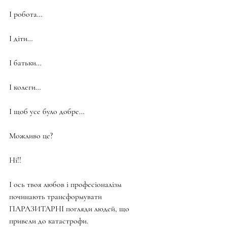
І робота…
І діти…
І батьки…
І колеги…
І щоб усе було добре…
Можливо це?
Ні!!
І ось твоя любов і професіоналізм 
починають трансформувати 
ПАРАЗИТАРНІ погляди людей, що 
привели до катастрофи.