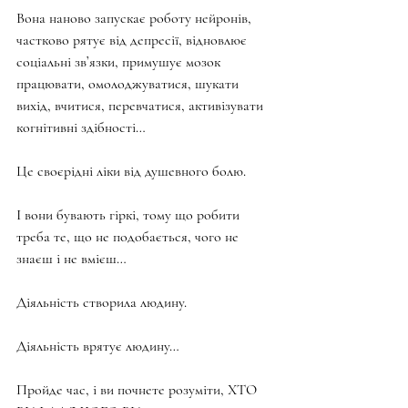
Вона наново запускає роботу нейронів, 
частково рятує від депресії, відновлює 
соціальні зв’язки, примушує мозок 
працювати, омолоджуватися, шукати 
вихід, вчитися, перевчатися, активізувати 
когнітивні здібності…
Це своєрідні ліки від душевного болю.
І вони бувають гіркі, тому що робити 
треба те, що не подобається, чого не 
знаєш і не вмієш…
Діяльність створила людину.
Діяльність врятує людину…
Пройде час, і ви почнете розуміти, ХТО 