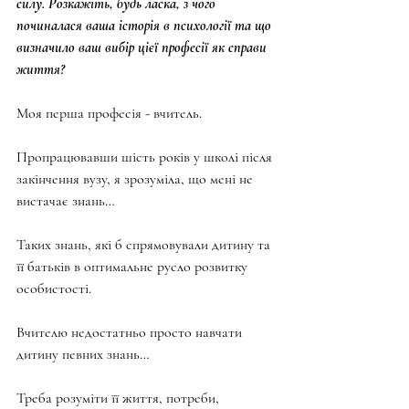
силу. Розкажіть, будь ласка, з чого 
починалася ваша історія в психології та що 
визначило ваш вибір цієї професії як справи 
життя?
Моя перша професія - вчитель.
Пропрацювавши шість років у школі після 
закінчення вузу, я зрозуміла, що мені не 
вистачає знань…
Таких знань, які б спрямовували дитину та 
її батьків в оптимальне русло розвитку 
особистості.
Вчителю недостатньо просто навчати 
дитину певних знань…
Треба розуміти її життя, потреби, 