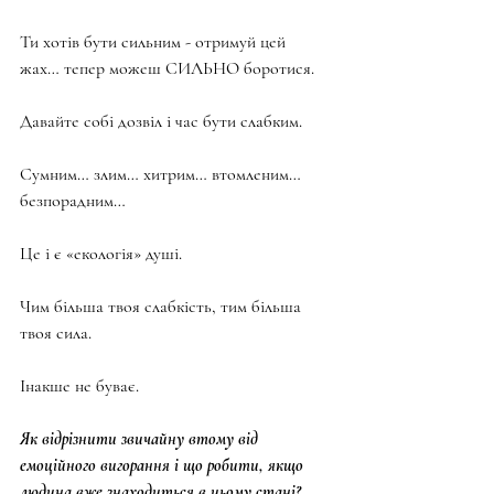
Ти хотів бути сильним - отримуй цей 
жах… тепер можеш СИЛЬНО боротися.
Давайте собі дозвіл і час бути слабким.
Сумним… злим… хитрим… втомленим… 
безпорадним…
Це і є «екологія» душі.
Чим більша твоя слабкість, тим більша 
твоя сила.
Інакше не буває.
Як відрізнити звичайну втому від 
емоційного вигорання і що робити, якщо 
людина вже знаходиться в цьому стані?