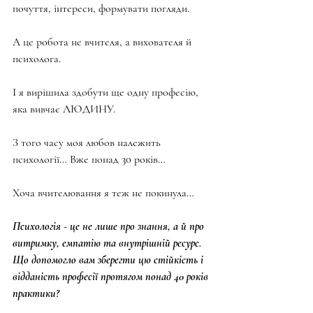
почуття, інтереси, формувати погляди.
А це робота не вчителя, а вихователя й 
психолога.
І я вирішила здобути ще одну професію, 
яка вивчає ЛЮДИНУ.
З того часу моя любов належить 
психології… Вже понад 30 років…
Хоча вчителювання я теж не покинула…
Психологія - це не лише про знання, а й про 
витримку, емпатію та внутрішній ресурс. 
Що допомогло вам зберегти цю стійкість і 
відданість професії протягом понад 40 років 
практики?