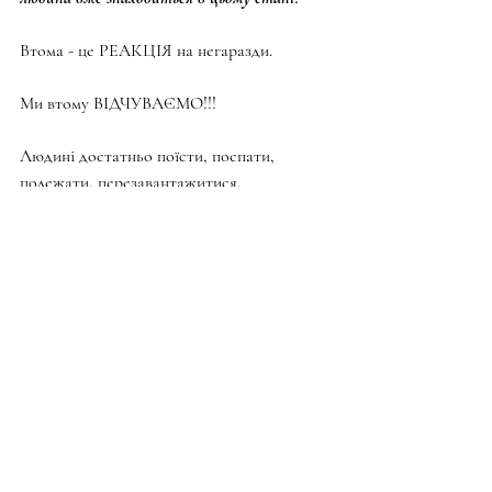
Втома - це РЕАКЦІЯ на негаразди.
Ми втому ВІДЧУВАЄМО!!!
Людині достатньо поїсти, поспати, 
полежати, перезавантажитися.
Мінімальний термін - 9 днів.
Максимальний - 40 днів.
А ось «вигорання» - штука складна й 
небезпечна:
1) ми ЖИВЕМО в негараздах, 
сприймаючи їх нормою;