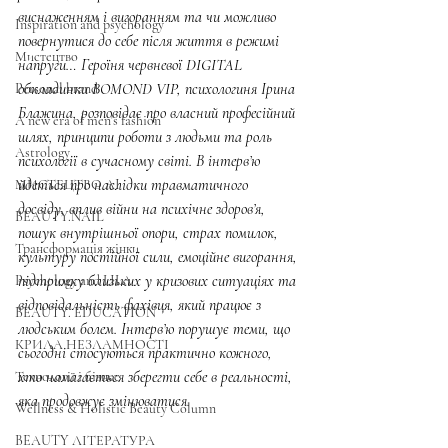
виснаженням і вигоранням та чи можливо 
Inspiration and psychology
повернутися до себе після життя в режимі 
Мистецтво
напруги… Героїня червневої DIGITAL 
обкладинки BOMOND VIP, психологиня Ірина 
Personal brand
Блажина, розповідає про власний професійний 
A new era of men's fashion
шлях, принципи роботи з людьми та роль 
Astrology
психології в сучасному світі. В інтервʼю 
йдеться про наслідки травматичного 
МИСТЕЦТВО AI
досвіду, вплив війни на психічне здоров’я, 
BEAUTY.NAIL
пошук внутрішньої опори, страх помилок, 
Трансформація жінки
культуру постійної сили, емоційне вигорання, 
підтримку близьких у кризових ситуаціях та 
Psychology and LILA
відповідальність фахівця, який працює з 
BEAUTY. EDUCATION
людським болем. Інтерв’ю порушує теми, що 
КРИЛА НЕЗЛАМНОСТІ
сьогодні стосуються практично кожного, 
хто намагається зберегти себе в реальності, 
Технології і бізнес
яка продовжує змінюватися.
Wellness & Holistic Beauty Column
BEAUTY ЛІТЕРАТУРА