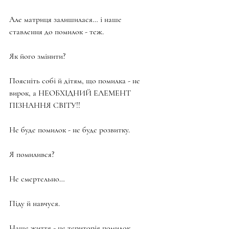
Але матриця залишилася… і наше 
ставлення до помилок - теж.
Як його змінити?
Поясніть собі й дітям, що помилка - не 
вирок, а НЕОБХІДНИЙ ЕЛЕМЕНТ 
ПІЗНАННЯ СВІТУ!!
Не буде помилок - не буде розвитку.
Я помилився?
Не смертельно…
Піду й навчуся.
Наше життя - це територія помилок.