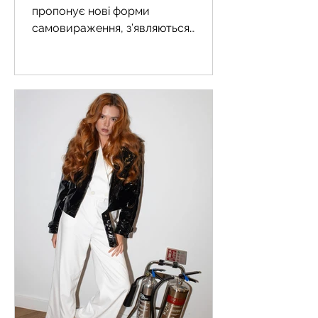
пропонує нові форми
самовираження, з’являються
бренди, здатні не просто змінити
ваш гардероб, а й надихнути...