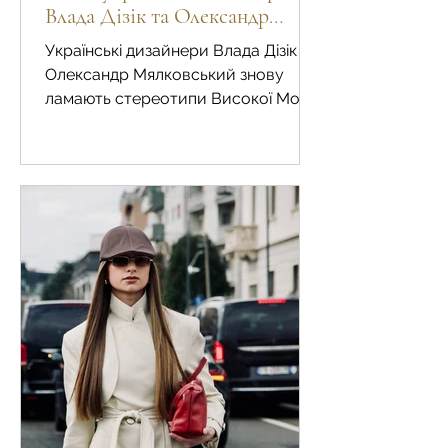
Влада Дізік та Олександр
Мялковський знову ламають
Українські дизайнери Влада Дізік та
стереотипи Високої Моди.
Олександр Мялковський знову
ламають стереотипи Високої Моди.