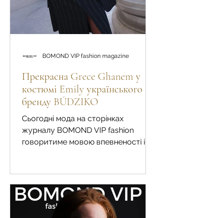
BOMOND VIP fashion magazine
Прекрасна Grece Ghanem у
костюмі Emily українського
бренду BÚDZIKO
Сьогодні мода на сторінках
журналу BOMOND VIP fashion
говоритиме мовою впевненості і
витонченості, у головній ролі з
розкішною Grece Ghanem, образ
якої став уособленням жінки, яка
обирає себе щодня.