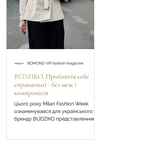
BOMOND VIP fashion magazine
BÚDZIKO. Прийняття себе
справжньої - без меж і
компромісів
Цього року Milan Fashion Week
ознаменувався для українського
бренду BÚDZIKO представленням
кроп тренчу з нової колекції, яка
відкриває...