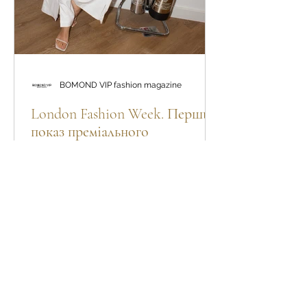
BOMOND VIP fashion magazine
London Fashion Week. Перший
показ преміального
українського fashion бренду
BÚDZIKO у Лондоні
“13 вересня пройшов наш перший
показ в Лондоні! Ми презентували
свою нову колекцію британській та
міжнародній аудиторії в рамках UA
in UK...