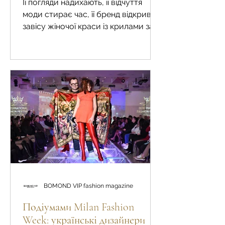
Її погляди надихають, її відчуття
вогонь
моди стирає час, її бренд відкриває
завісу жіночої краси із крилами за
спиною. Жінка, яка стала
натхненням редакції жіночого
журналу BOMOND VIP fashion, а
бренд BÚDZIKO - назавжди
підкорив серце.
BOMOND VIP fashion magazine
Подіумами Milan Fashion
Week: українські дизайнери