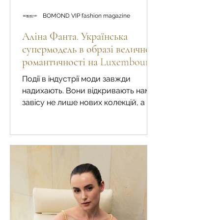
BOMOND VIP fashion magazine
Аліна Фанта. Українська
супермодель в образі величної
романтичності на Luxembourg
Fashion Week 2024/2025
Події в індустрії моди завжди
надихають. Вони відкривають нам
завісу не лише нових колекцій, а й
знайомлять нас з особливим
fashion...