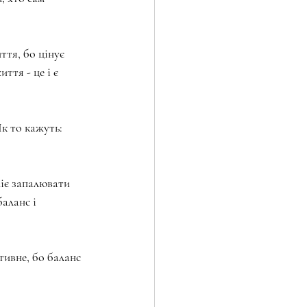
ття, бо цінує 
тя - це і є 
Як то кажуть: 
іє запалювати 
аланс і 
тивне, бо баланс 