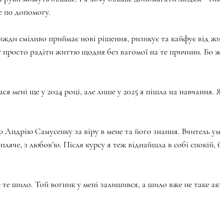
е по допомогу.
вжди сміливо приймає нові рішення, ризикує та кайфує від жи
 просто радіти життю щодня без вагомої на те причини. Бо жит
ася мені ще у 2024 році, але лише у 2025 я пішла на навчання. 
ю Андрію Самусенку за віру в мене та його знання. Вчитель ум
пляче, з любов’ю. Після курсу я теж віднайшла в собі спокій, б
е те шило. Той вогник у мені залишився, а шило вже не таке ак