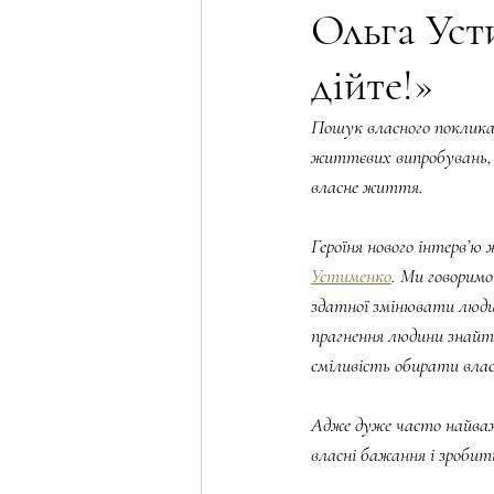
Ольга Усти
дійте!»
Трансформація жінки
Psychol
Пошук власного покликан
життєвих випробувань, 
Wellness & Holistic Beauty Column
власне життя.
Героїня нового інтерв’ю
Female motivation
Сексуальна 
Устименко
. Ми говоримо
здатної змінювати людин
прагнення людини знайти
сміливість обирати вла
Адже дуже часто найваж
власні бажання і зробити