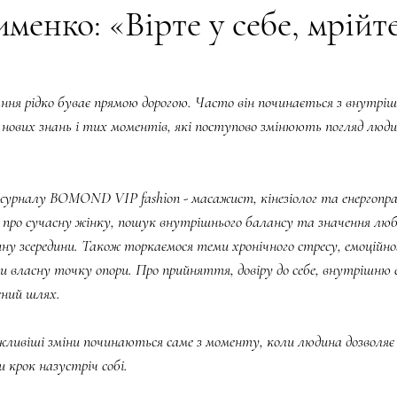
менко: «Вірте у себе, мрійте
ogy and LILA
BEAUTY. EDUCATION
КРИЛА НЕЗЛАМНОС
ня рідко буває прямою дорогою. Часто він починається з внутріш
нових знань і тих моментів, які поступово змінюють погляд люди
BEAUTY ЛІТЕРАТУРА
ТВОРЧІСТЬ І КОРОНА
Та, що 
 журналу BOMOND VIP fashion - масажист, кінезіолог та енергопр
енергія
ПЕЧАТКА ДОВІРИ
Жінка сучасності
 про сучасну жінку, пошук внутрішнього балансу та значення любо
у зсередини. Також торкаємося теми хронічного стресу, емоційно
 власну точку опори. Про прийняття, довіру до себе, внутрішню 
сний шлях.
ливіші зміни починаються саме з моменту, коли людина дозволяє 
 крок назустріч собі.