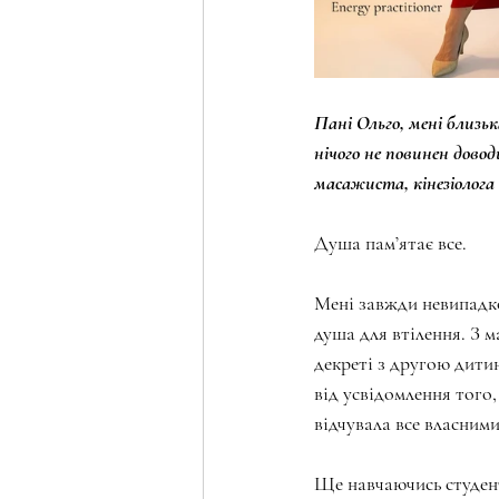
Пані Ольго, мені близьк
нічого не повинен довод
масажиста, кінезіолога
Душа пам’ятає все.
Мені завжди невипадко
душа для втілення. З м
декреті з другою дитин
від усвідомлення того,
відчувала все власними
Ще навчаючись студент