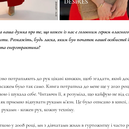
а ваша думка про те, що кожен із нас є головним героєм власног
ити. Розкажіть, будь ласка, яким був початок вашої особистої і
 та енергопрактика?
во потрапляють до рук цікаві книжки, щоб згадати, який дос
асажем було так само. Книга потрапила до мене ще у 2020 році
ою і шукала себе. Читаючи її, я розуміла, що кайфую не від с
 як приємно відчувати руками м’язи. Це було описано в книзі, а
 руками - кожен рух, кожну техніку.
кою у 2008 році, ми з дівчатами жили в гуртожитку і часто 