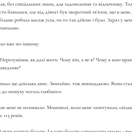
ак, без спеціальних знань, для задоволення та відпочинку. Тод
то бавилися, але від дівчат був зворотний зв’язок, що в мене
ільше робила масаж усім, чи то так дійсно і було. Зараз у мене
равильно.
ло вже по-іншому.
Нерозуміння, як далі жити. Чому він, а не я? Чому я маю право
раведливе?
апило ще декілька книг. Звичайно, теж невипадково. Вони стал
 до пошуку чогось глибшого.
е мене не полишало. Мимоволі, коли мене запитували, скільки
 113 років.
 руки можуть більше. І я хочу більше допомагати людям - тим