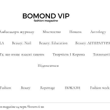
Амбасадори журналу
Мистецтво
Покази
Astrology
ILA
Beauty. Nail
Beauty. Education
Beauty ЛІТЕРАТУР
Та, що пише власні закони
Творчість І Корона
Технології
Підписатися
Fashion
Beauty
Reportage
ПОКАЗИ
Fashion week
n magazine
24 черв.
Читати 6 хв
A new era of men's fashion
Astrology
МИСТЕЦТВО AI