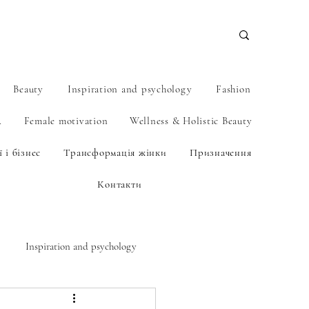
Beauty
Inspiration and psychology
Fashion
А
Female motivation
Wellness & Holistic Beauty
 і бізнес
Трансформація жінки
Призначення
Контакти
Inspiration and psychology
BEAUTY.NAIL