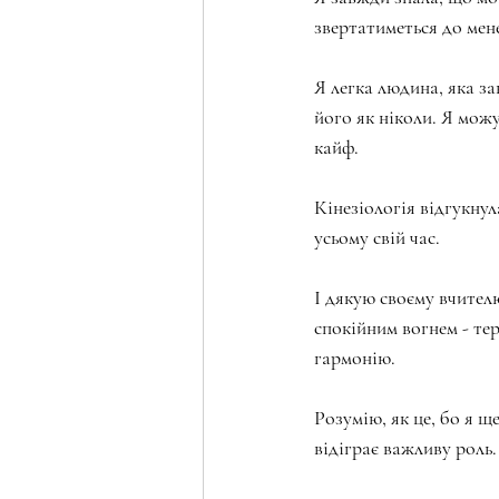
звертатиметься до мен
Я легка людина, яка за
його як ніколи. Я можу
кайф.
Кінезіологія відгукнул
усьому свій час.
І дякую своєму вчител
спокійним вогнем - тер
гармонію.
Розумію, як це, бо я щ
відіграє важливу роль.