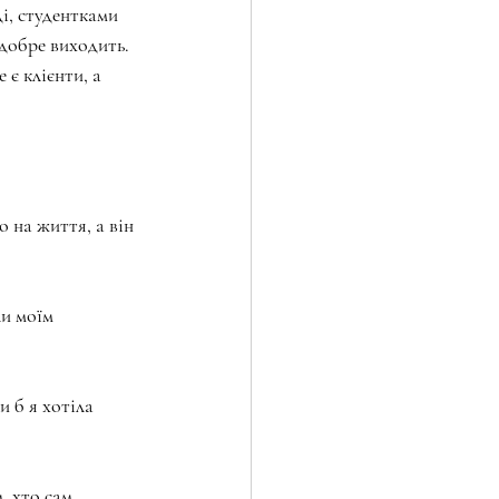
і, студентками 
 добре виходить. 
 є клієнти, а 
 на життя, а він 
и моїм 
 б я хотіла 
, хто сам 