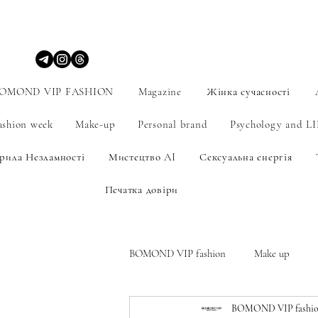
OMOND VIP FASHION
Magazine
Жінка сучасності
ashion week
Make-up
Personal brand
Psychology and L
рила Незламності
Мистецтво AI
Сексуальна енергія
Печатка довіри
BOMOND VIP fashion
Make up
BOMOND VIP fashio
Мистецтво
Personal brand