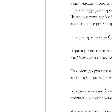
одній масаж - просто т
першого курсу, ми прос
Чи то для того, щоб я б
значить, я все роблю п
З енергопрактиками бу
Втрата рідного брата. 
- ні? Чому життя несп
Тоді мені до рук потр
зціленням і поштовхом
Бажання жити ще більш
прожити, я відповідала:
Я завжди знала, що мої