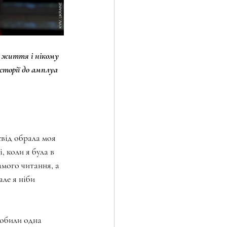
о життя і нікому 
сторії до амплуа 
від обрала моя 
, коли я була в 
амого читання, а 
ле я ніби 
робили одна 