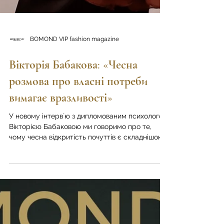
BOMOND VIP fashion magazine
Вікторія Бабакова: «Чесна
розмова про власні потреби
вимагає вразливості»
У новому інтервʼю з дипломованим психологом
Вікторією Бабаковою ми говоримо про те,
чому чесна відкритість почуттів є складнішою,
ніж відстоювання власної правоти, як конфлікт
може стати точкою зближення, чому мовчання
не завжди означає спокій і що відбувається зі
стосунками, коли партнери очікують одне від
одного здатності читати думки. Окремо
торкаємося рефлексії після конфлікту та того,