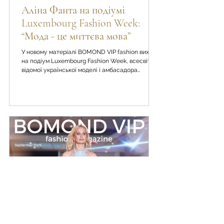
BOMOND VIP fashion magazine
Аліна Фанта на подіумі
Luxembourg Fashion Week:
“Мода - це миттєва мова”
У новому матеріалі BOMOND VIP fashion вихід
на подіум Luxembourg Fashion Week, всесвітньо
відомої української моделі і амбасадора
журналу Аліни Фанти диктує візуальний
меседж часу, в якому ми живемо.