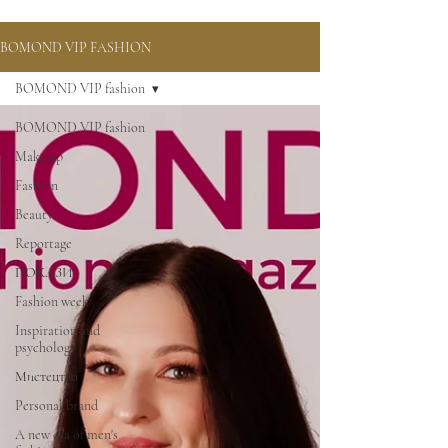
BOMOND VIP FASHION
BOMOND VIP fashion
BOMOND VIP fashion
Make up
Fashion
Beauty
Reportage
ПОКАЗИ
Fashion week
Inspiration and
psychology
Мистецтво
Personal brand
A new era of men's