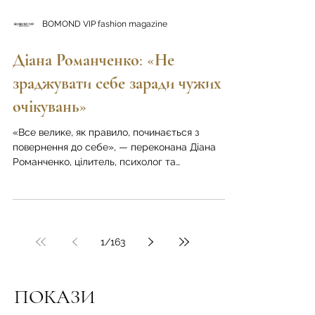
BOMOND VIP fashion magazine
Діана Романченко: «Не
зраджувати себе заради чужих
очікувань»
«Все велике, як правило, починається з
повернення до себе», — переконана Діана
Романченко, цілитель, психолог та
енергопрактик. У новому редакційному
матеріалі журналу BOMOND VIP fashion ми
говоримо про внутрішні конфлікти, приховані
сценарії, що впливають на фінансову