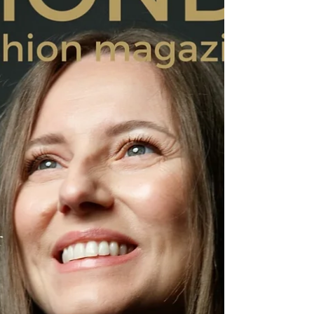
як вона допомагає перетворити складний
досвід на нове розуміння себе й партнера.