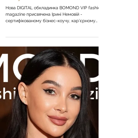
сумнівайся у своїй унікальності,
винятковості, красі й
сексуальності»
Нова DIGITAL обкладинка BOMOND VIP fashion
magazine присвячена Ірині Немовій -
сертифікованому бізнес-коучу, кар’єрному
коучу ICF, психологу, міжнародному спікеру та
авторці методики «Сила слова». У розмові для
BOMOND VIP fashion magazine Ірина Немова
розмірковує про внутрішню силу, любов до
себе, природу співзалежності, психологію
успіху, і те, чому справжня зрілість
народжується зі здатності залишатися
гнучкими перед новими викликами життя.