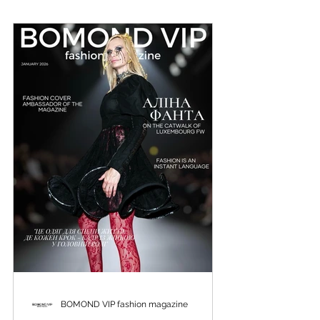
реалізацію, силу жіночої енергії, відновлення
1
/
163
внутрішнього ресурсу та шлях до життя, у
якому людина перестає жити за нав’язаними
очікуваннями й починає обирати себе. Це
ПОКАЗИ
розмова про внутрішню опору і усвідомлен