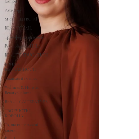
fashion
Astrology
МИСТЕЦТВО AI
BEAUTY.NAIL
Трансформація жінки
Psychology and LILA
BEAUTY. EDUCATION
КРИЛА
НЕЗЛАМНОСТІ
Технології і бізнес
Wellness & Holistic
Beauty Column
BEAUTY ЛІТЕРАТУРА
ТВОРЧІСТЬ І
КОРОНА
Та, що пише власні
закони