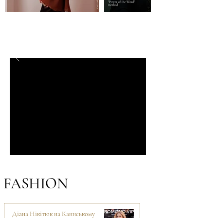
FASHION
Діана Нікітюк на Каннському