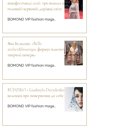
кінофестивалі 2026: три виходи на
головній червоній доріжці світу
BOMOND VIP fashion magazine
Яна Бєльська: «Belle
atelier&boutique формує власний
творчий почерк»
BOMOND VIP fashion magazine
BŪDZIKO × Liudmyla Davydenko:
колекція про повернення до себе
BOMOND VIP fashion magazine