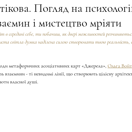
тікова. Погляд на психологі
заємин і мистецтво мріяти
ogy and LILA
BEAUTY. EDUCATION
КРИЛА НЕЗЛАМНОС
іт в середині себе, ти побачиш, як двері можливостей розчиняютьс
ста світла думка наділена силою створювати твою реальність, 
BEAUTY ЛІТЕРАТУРА
ТВОРЧІСТЬ І КОРОНА
Та, що 
лоди метафоричних асоціативних карт «Джерела», 
Ольга Войт
енергія
ПЕЧАТКА ДОВІРИ
Жінка сучасності
різь взаємини - ті невидимі лінії, що створюють цілісну архітек
ноти власної душі.