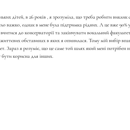
ких дітей, в 26 років , я зрозуміла, що треба робити виклик 
ло важко, однак в мене була підтримка рідних. А це вже 90% ус
вчитися до консерваторії та закінчувати вокальний факультет
 життєвих обставинах в яких я опинилася. Тому мій вибір впав
т. Зараз я розуміє, що це саме той шлях який мені потрібен 
у бути корисна для інших.