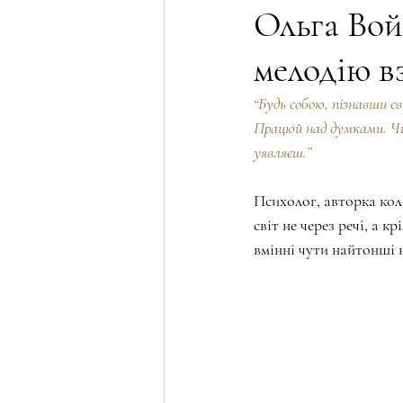
Ольга Вой
мелодію в
Трансформація жінки
Psychol
“Будь собою, пізнавши св
Працюй над думками. Чи
Wellness & Holistic Beauty Column
уявляєш.”
Психолог, авторка ко
Female motivation
Сексуальна 
світ не через речі, а к
вмінні чути найтонші 