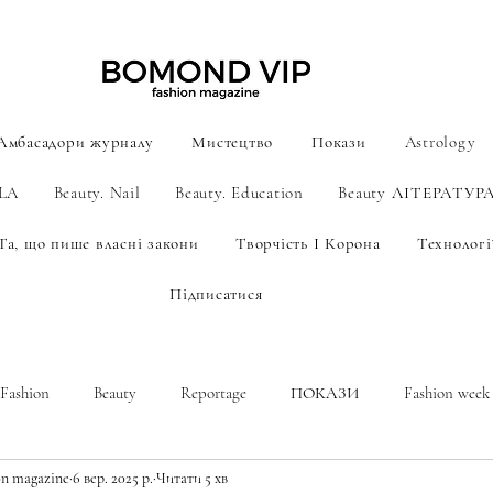
Амбасадори журналу
Мистецтво
Покази
Astrology
ILA
Beauty. Nail
Beauty. Education
Beauty ЛІТЕРАТУР
Та, що пише власні закони
Творчість І Корона
Технології
Підписатися
Fashion
Beauty
Reportage
ПОКАЗИ
Fashion week
n magazine
6 вер. 2025 р.
Читати 5 хв
A new era of men's fashion
Astrology
МИСТЕЦТВО AI