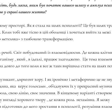
іть, будь ласка, яким був початок вашого шляху в амплуа психо
ою у справі вашого життя?
му просторі. Як я стала на шлях психології? Це був шлях тр
 Коли тобі вже тісно в цій оболонці і хочеться вийти за межі
о метелика» з глибокою трансформацією.
 речей. Світ побудований із взаємовідносин. Де кожна клітина
анізму , який , в ідеалі, працює злагоджено.  Ця тема взаємо
а довго до того коли я все ж таки вирішила стати на шлях пс
зикант, диригент хору. І як іронічно і метафорично це не зву
дина, яка  керує голосами , об’єднуючи їх у прекрасний музичн
оль, свою лінію, своє значення. В кінцевому варіанті створю
 вигляді хорового твору , де кожна роль  незамінна. Я можу  
п підготовки до мого зростання в психології, розуміння взаєм