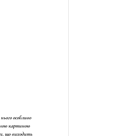
 нього особливо 
асною картиною 
у, що виходить 