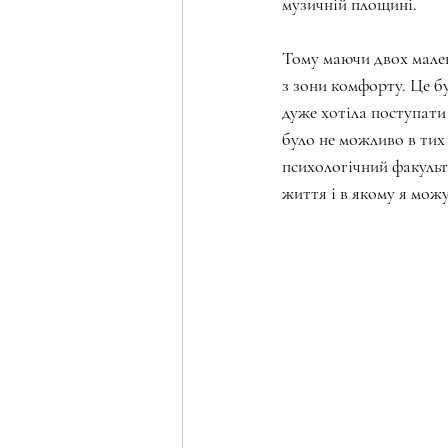
музичній площині.
Тому маючи двох малень
з зони комфорту. Це бу
дуже хотіла поступати 
було не можливо в тих
психологічний факульте
життя і в якому я мож