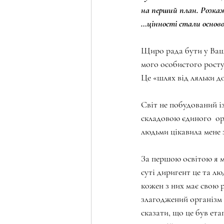
на перший план. Розкаж
…цінності стали основ
Щиро рада бути у Вашо
мого особистого росту.
Це «шлях від ляльки д
Світ не побудований із
складовою єдиного  орг
людьми цікавила мене з
За першою освітою я му
суті диригент це та лю
кожен з них має свою р
злагоджений організм у
сказати, що це був ета