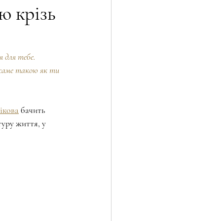
ю крізь
ТІ
Технології і бізнес
я для тебе. 
саме такою як ти 
пише власні закони
ікова
 бачить 
туру життя, у 