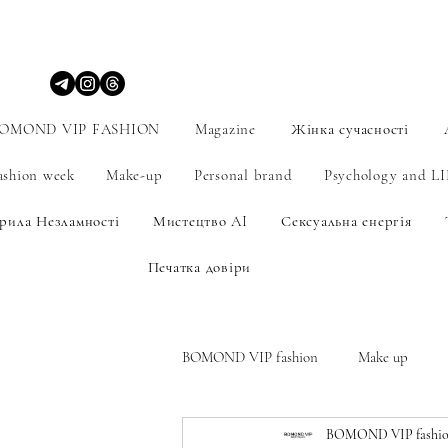
OMOND VIP FASHION
Magazine
Жінка сучасності
ashion week
Make-up
Personal brand
Psychology and L
рила Незламності
Мистецтво AI
Сексуальна енергія
Печатка довіри
BOMOND VIP fashion
Make up
BOMOND VIP fashio
Мистецтво
Personal brand