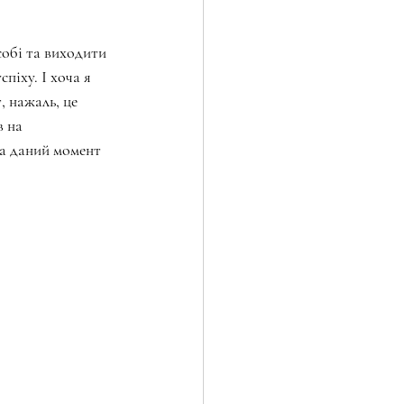
собі та виходити 
піху. І хоча я 
, нажаль, це 
 на 
на даний момент 