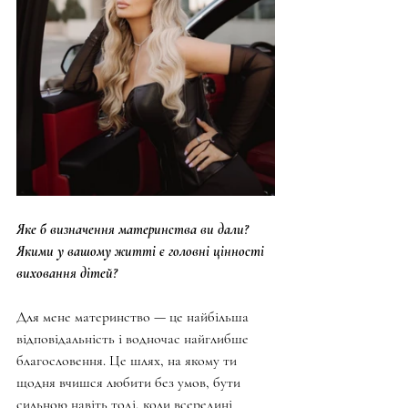
Яке б визначення материнства ви дали? 
Якими у вашому житті є головні цінності 
виховання дітей?
Для мене материнство — це найбільша 
відповідальність і водночас найглибше 
благословення. Це шлях, на якому ти 
щодня вчишся любити без умов, бути 
сильною навіть тоді, коли всередині 