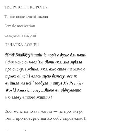
ТВОРЧІСТЬ І КОРОНА
Та, що пише власні закони
Female motivation
Сексуальна енергія
ПЕЧАТКА ДОВІРИ
Жінка сучасності
Пані Владо, у вашій історії є дуже близький 
і для мене символізм: дівчинка, яка мріяла 
про сцену, і жінка, яка, вже ставши мамою 
трьох дітей і власницею бізнесу, все ж 
вийшла на неї і здобула титул Ms Premier 
World America 2025 …Якою ви відчуваєте 
цю главу вашого життя?
Для мене ця глава життя — не про титул. 
Вона про повернення до себе справжньої.