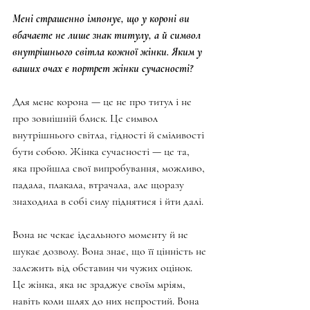
Мені страшенно імпонує, що у короні ви 
вбачаєте не лише знак титулу, а й символ 
внутрішнього світла кожної жінки. Яким у 
ваших очах є портрет жінки сучасності?
Для мене корона — це не про титул і не 
про зовнішній блиск. Це символ 
внутрішнього світла, гідності й сміливості 
бути собою. Жінка сучасності — це та, 
яка пройшла свої випробування, можливо, 
падала, плакала, втрачала, але щоразу 
знаходила в собі силу піднятися і йти далі.
Вона не чекає ідеального моменту й не 
шукає дозволу. Вона знає, що її цінність не 
залежить від обставин чи чужих оцінок. 
Це жінка, яка не зраджує своїм мріям, 
навіть коли шлях до них непростий. Вона 