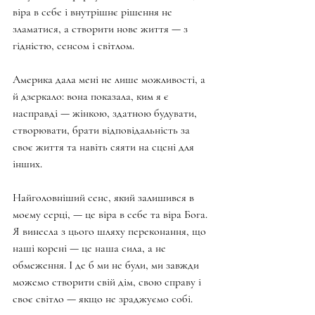
віра в себе і внутрішнє рішення не 
зламатися, а створити нове життя — з 
гідністю, сенсом і світлом.
Америка дала мені не лише можливості, а 
й дзеркало: вона показала, ким я є 
насправді — жінкою, здатною будувати, 
створювати, брати відповідальність за 
своє життя та навіть сяяти на сцені для 
інших. 
Найголовніший сенс, який залишився в 
моєму серці, — це віра в себе та віра Бога. 
Я винесла з цього шляху переконання, що 
наші корені — це наша сила, а не 
обмеження. І де б ми не були, ми завжди 
можемо створити свій дім, свою справу і 
своє світло — якщо не зраджуємо собі.