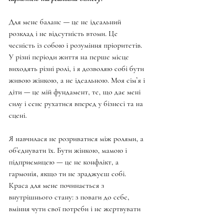
Для мене баланс — це не ідеальний 
розклад і не відсутність втоми. Це 
чесність із собою і розуміння пріоритетів. 
У різні періоди життя на перше місце 
виходять різні ролі, і я дозволяю собі бути 
живою жінкою, а не ідеальною. Моя сім’я і 
діти — це мій фундамент, те, що дає мені 
силу і сенс рухатися вперед у бізнесі та на 
сцені.
Я навчилася не розриватися між ролями, а 
об’єднувати їх. Бути жінкою, мамою і 
підприємицею — це не конфлікт, а 
гармонія, якщо ти не зраджуєш собі. 
Краса для мене починається з 
внутрішнього стану: з поваги до себе, 
вміння чути свої потреби і не жертвувати 