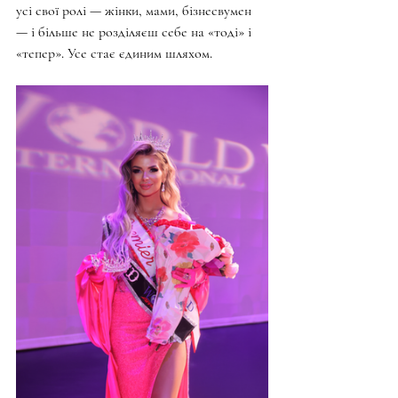
усі свої ролі — жінки, мами, бізнесвумен 
— і більше не розділяєш себе на «тоді» і 
«тепер». Усе стає єдиним шляхом.