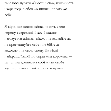
вміє поєднувати м’якість і силу, жіночність 
і характер, любов до інших і повагу до 
себе.
Я вірю, що кожна жінка носить свою 
корону всередині. І моє бажання — 
нагадувати жінкам: ніколи не здавайтеся, 
не применшуйте себе і не бійтеся 
виходити на свою сцену. Ви гідні 
найкращої долі! Бо справжня королева — 
це та, яка дозволила собі жити своїм 
життям і сяяти навіть після темряви.