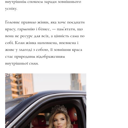
внутрішнім спокоєм заради зовнішнього 
успіху.
Головне правило жінки, яка хоче поєднати 
красу, гармонію і бізнес, — пам’ятати, що 
вона не ресурс для всіх, а цінність сама по 
собі. Коли жінка наповнена, впевнена і 
живе у злагоді з собою, її зовнішня краса 
стає природним відображенням 
внутрішньої сили.