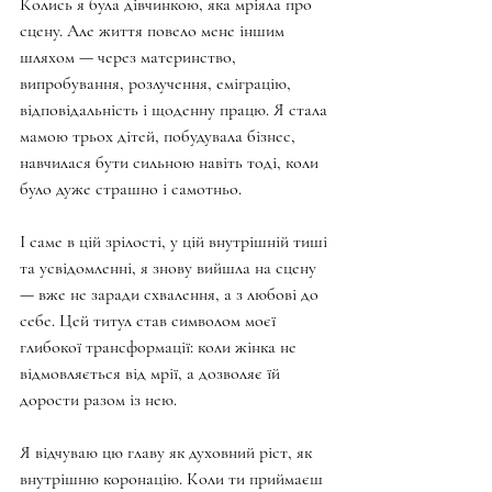
Колись я була дівчинкою, яка мріяла про 
сцену. Але життя повело мене іншим 
шляхом — через материнство, 
випробування, розлучення, еміграцію, 
відповідальність і щоденну працю. Я стала 
мамою трьох дітей, побудувала бізнес, 
навчилася бути сильною навіть тоді, коли 
було дуже страшно і самотньо.
І саме в цій зрілості, у цій внутрішній тиші 
та усвідомленні, я знову вийшла на сцену 
— вже не заради схвалення, а з любові до 
себе. Цей титул став символом моєї 
глибокої трансформації: коли жінка не 
відмовляється від мрії, а дозволяє їй 
дорости разом із нею.
Я відчуваю цю главу як духовний ріст, як 
внутрішню коронацію. Коли ти приймаєш 