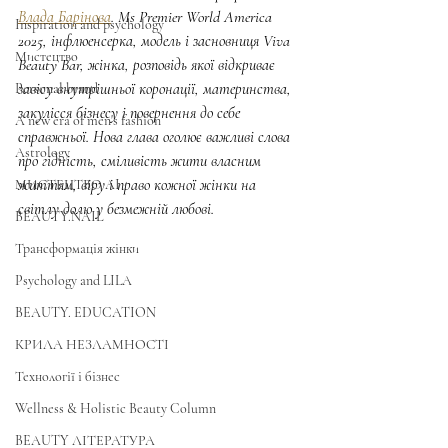
Влада Барінова
. Ms Premier World America 
Inspiration and psychology
2025, інфлюенсерка, модель і засновниця Viva 
Мистецтво
Beauty Bar, жінка, розповідь якої відкриває 
завісу внутрішньої коронації, материнства, 
Personal brand
закулісся бізнесу і повернення до себе 
A new era of men's fashion
справжньої. Нова глава оголює важливі слова 
Astrology
про гідність, сміливість жити власним 
життям, віру і право кожної жінки на 
МИСТЕЦТВО AI
світлу долю у безмежній любові.
BEAUTY.NAIL
Трансформація жінки
Psychology and LILA
BEAUTY. EDUCATION
КРИЛА НЕЗЛАМНОСТІ
Технології і бізнес
Wellness & Holistic Beauty Column
BEAUTY ЛІТЕРАТУРА