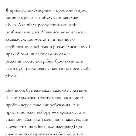
Я приїхала до Америки з простою й дуже 
щирою мрією — побудувати щасливу 
сім’ю. Але після розлучення мої мрії 
розбилися вщент. У якийсь момент мені 
здавалося, що моє життя повністю 
зруйноване, а всі плани розлетілися в пух і 
прах. Я залишилася сам на сам із 
реальністю, де потрібно було починати 
все з нуля і водночас ставити на ноги своїх 
дітей.
Цей шлях був важким і далеко не легким. 
Часто люди запитують мене, як я змогла 
пройти через таке випробування. А я 
просто не мала вибору — окрім як стати 
сильною. Сьогодні мені часто кажуть, що 
я дуже сильна жінка, але насправді цю 
силу в мені сформували любов до дітей, 