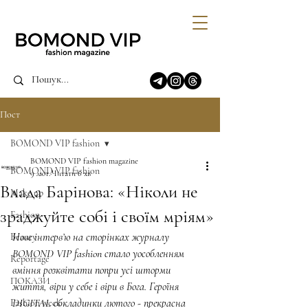
Пост
BOMOND VIP fashion
BOMOND VIP fashion magazine
BOMOND VIP fashion
9 лют.
Читати 6 хв
Влада Барінова: «Ніколи не
Make up
зраджуйте собі і своїм мріям»
Fashion
Нове інтерв’ю на сторінках журналу 
Beauty
BOMOND VIP fashion стало уособленням 
Reportage
вміння розквітати попри усі шторми 
ПОКАЗИ
життя, віри у себе і віри в Бога. Героїня 
DIGITAL обкладинки лютого - прекрасна 
Fashion week