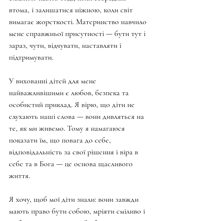
втома, і залишатися ніжною, коли світ 
вимагає жорсткості. Материнство навчило 
мене справжньої присутності — бути тут і 
зараз, чути, відчувати, наставляти і 
підтримувати.
У вихованні дітей для мене 
найважливішими є любов, безпека та 
особистий приклад. Я вірю, що діти не 
слухають наші слова — вони дивляться на 
те, як ми живемо. Тому я намагаюся 
показати їм, що повага до себе, 
відповідальність за свої рішення і віра в 
себе та в Бога — це основа щасливого 
життя.
Я хочу, щоб мої діти знали: вони завжди 
мають право бути собою, мріяти сміливо і 