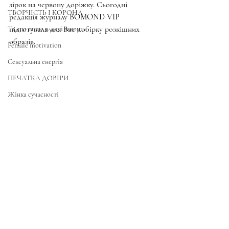
зірок на червону доріжку. Сьогодні 
ТВОРЧІСТЬ І КОРОНА
редакція журналу BOMOND VIP 
підготувала для Вас добірку розкішних 
Та, що пише власні закони
образів.
Female motivation
Сексуальна енергія
ПЕЧАТКА ДОВІРИ
Жінка сучасності