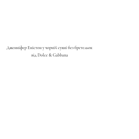
Дженніфер Еністон у чорній сукні без бретельок 
від Dolce & Gabbana