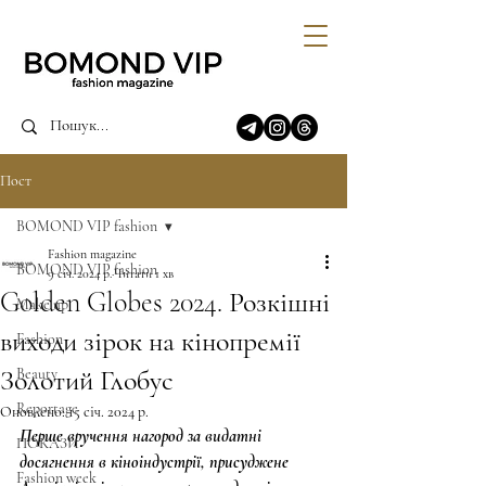
Пост
BOMOND VIP fashion
Fashion magazine
BOMOND VIP fashion
9 січ. 2024 р.
Читати 1 хв
Golden Globes 2024. Розкішні
Make up
виходи зірок на кінопремії
Fashion
Золотий Глобус
Beauty
Reportage
Оновлено:
15 січ. 2024 р.
Перше вручення нагород за видатні 
ПОКАЗИ
досягнення в кіноіндустрії, присуджене 
Fashion week