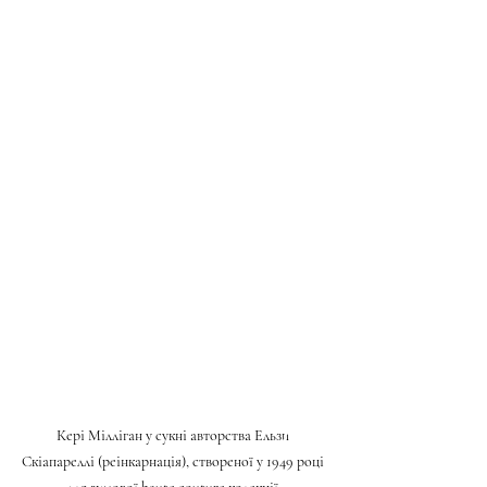
Кері Мілліган у сукні авторства Ельзи 
Скіапареллі (реінкарнація), створеної у 1949 році 