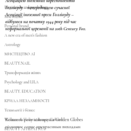
Асоціацією іноземних кореспондентів 
Inspiration and psychology
Голлівуду – попередницею сучасної 
Асоціації іноземної преси Голлівуду – 
Мистецтво
відбулося на початку 1944 року під час 
Personal brand
неформальної церемонії на 20th Century Fox.
A new era of men's fashion
Astrology
МИСТЕЦТВО AI
BEAUTY.NAIL
Трансформація жінки
Psychology and LILA
BEAUTY. EDUCATION
КРИЛА НЕЗЛАМНОСТІ
Технології і бізнес
Кожного року кінопремія Golden Globes 
Wellness & Holistic Beauty Column
підкорює серце прекрасними виходами 
BEAUTY ЛІТЕРАТУРА