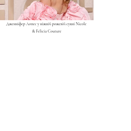
Дженніфер Лопес у ніжній рожевій сукні Nicole 
& Felicia Couture