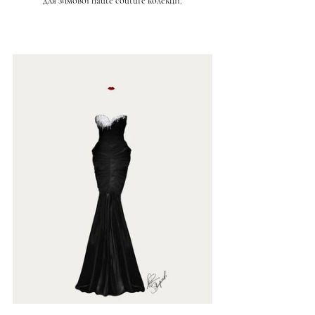
для зимової haute couture колекції.