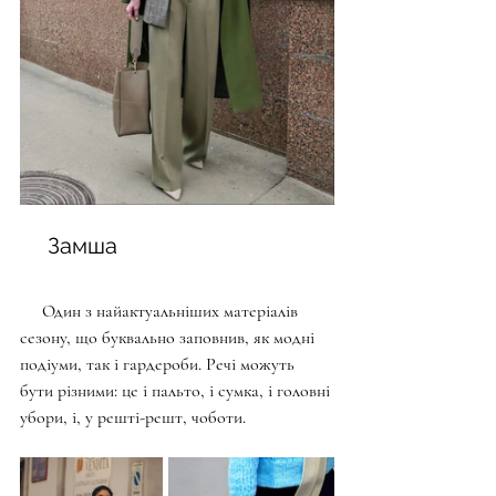
     Замша
     Один з найактуальніших матеріалів 
сезону, що буквально заповнив, як модні 
подіуми, так і гардероби. Речі можуть 
бути різними: це і пальто, і сумка, і головні 
убори, і, у решті-решт, чоботи.  