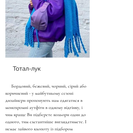
     Тотал-лук
     Бордовий, бежевий, чорний, сірий або 
коричневий - у майбутньому сезоні 
дизайнери пропонують нам одягатися в 
монохромні аутфіти в одному відтінку, і 
чим краще Ви підберете кольори один до 
одного, тим елегантніше виглядатимете. І 
немає зайвого клопоту із підбором 