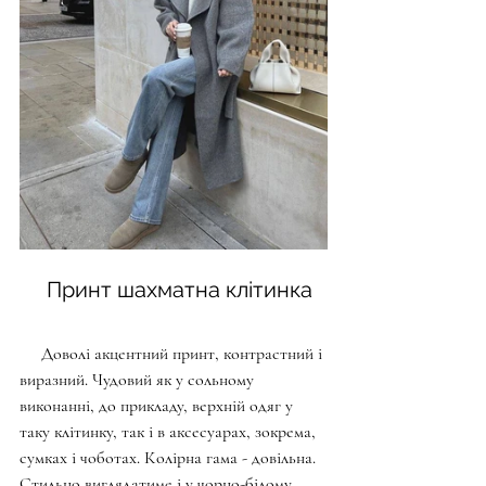
     Принт шахматна клітинка
     Доволі акцентний принт, контрастний і 
виразний. Чудовий як у сольному 
виконанні, до прикладу, верхній одяг у 
таку клітинку, так і в аксесуарах, зокрема, 
сумках і чоботах. Колірна гама - довільна. 
Стильно виглядатиме і у чорно-білому 