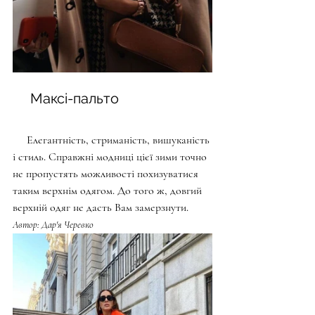
     Максі-пальто
     Елегантність, стриманість, вишуканість 
і стиль. Справжні модниці цієї зими точно 
не пропустять можливості похизуватися 
таким верхнім одягом. До того ж, довгий 
верхній одяг не дасть Вам замерзнути. 
Автор: Дар'я Черевко