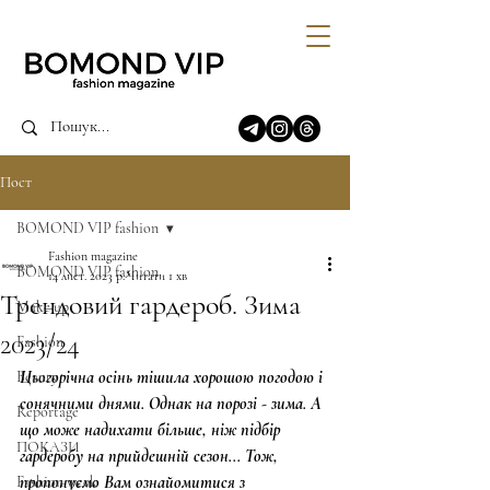
Пост
BOMOND VIP fashion
Fashion magazine
BOMOND VIP fashion
14 лист. 2023 р.
Читати 1 хв
Трендовий гардероб. Зима
Make up
2023/24
Fashion
Цьогорічна осінь тішила хорошою погодою і 
Beauty
сонячними днями. Однак на порозі - зима. А 
Reportage
що може надихати більше, ніж підбір 
ПОКАЗИ
гардеробу на прийдешній сезон... Тож, 
пропонуємо Вам ознайомитися з 
Fashion week