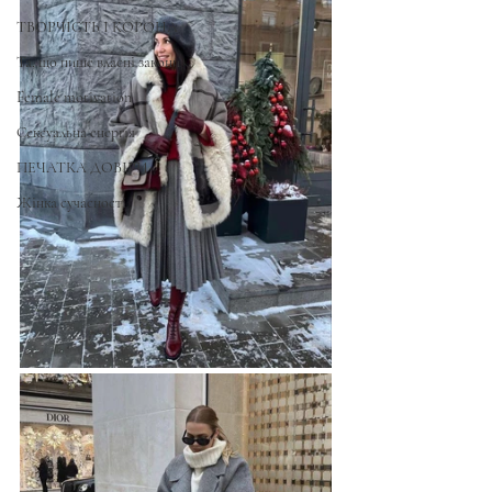
ТВОРЧІСТЬ І КОРОНА
Та, що пише власні закони
Female motivation
Сексуальна енергія
ПЕЧАТКА ДОВІРИ
Жінка сучасності