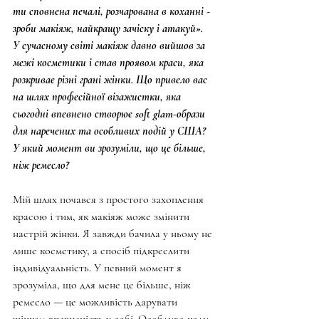
ти сповнена печалі, розчарована в коханні - 
зроби макіяж, найкращу зачіску і атакуй».
У сучасному світі макіяж давно вийшов за 
межі косметики і став проявом краси, яка 
розкриває різні грані жінки. Що привело вас 
на шлях професійної візажистки, яка 
сьогодні впевнено створює soft glam-образи 
для наречених та особливих подій у США? 
У який момент ви зрозуміли, що це більше, 
ніж ремесло?
Мій шлях почався з простого захоплення 
красою і тим, як макіяж може змінити 
настрій жінки. Я завжди бачила у ньому не 
лише косметику, а спосіб підкреслити 
індивідуальність. У певний момент я 
зрозуміла, що для мене це більше, ніж 
ремесло — це можливість дарувати 