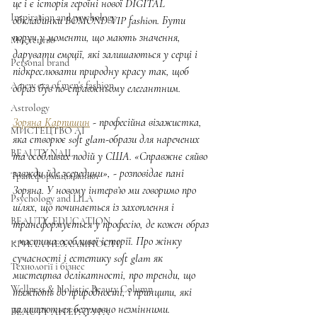
це і є історія героїні нової DIGITAL 
Inspiration and psychology
обкладинки BOMOND VIP fashion. Бути 
поруч у моменти, що мають значення, 
Мистецтво
дарувати емоції, які залишаються у серці і 
Personal brand
підкреслювати природну красу так, щоб 
A new era of men's fashion
образ був по-справжньому елегантним.
Astrology
Зоряна Карпишин
 - професійна візажистка, 
МИСТЕЦТВО AI
яка створює soft glam-образи для наречених 
BEAUTY.NAIL
та особливих подій у США. «Справжнє сяйво 
завжди йде зсередини», - розповідає пані 
Трансформація жінки
Зоряна. У новому інтерв’ю ми говоримо про 
Psychology and LILA
шлях, що починається із захоплення і 
BEAUTY. EDUCATION
трансформується у професію, де кожен образ 
- частина особливої історії. Про жінку 
КРИЛА НЕЗЛАМНОСТІ
сучасності і естетику soft glam як 
Технології і бізнес
мистецтва делікатності, про тренди, що 
Wellness & Holistic Beauty Column
тяжіють до природності, і принципи, які 
залишаються безумовно незмінними.
BEAUTY ЛІТЕРАТУРА