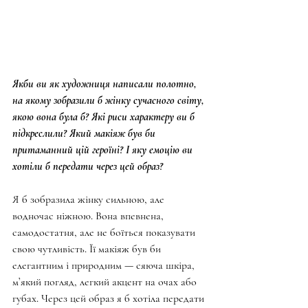
Якби ви як художниця написали полотно, 
на якому зобразили б жінку сучасного світу, 
якою вона була б? Які риси характеру ви б 
підкреслили? Який макіяж був би 
притаманний цій героїні? І яку емоцію ви 
хотіли б передати через цей образ?
Я б зобразила жінку сильною, але 
водночас ніжною. Вона впевнена, 
самодостатня, але не боїться показувати 
свою чутливість. Її макіяж був би 
елегантним і природним — сяюча шкіра, 
м’який погляд, легкий акцент на очах або 
губах. Через цей образ я б хотіла передати 