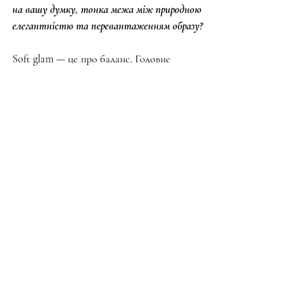
на вашу думку, тонка межа між природною 
елегантністю та перевантаженням образу?
Soft glam — це про баланс. Головне 
правило — підкреслювати, а не 
приховувати природну красу. Коли макіяж 
виглядає легко і гармонійно, він підсилює 
риси обличчя, а не змагається з ними. 
Саме ця делікатність і робить образ по-
справжньому елегантним.