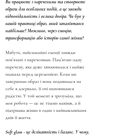
Ви працюєте з нареченими та створюєте 
образи для особливих подій, а це завжди 
відповідальність і велика довіра. Чи був у 
вашій практиці образ, який запам’ятався 
найбільше? Можливо, через емоцію, 
трансформацію або історію самої жінки?
Мабуть, найсильніші емоції завжди 
пов’язані з нареченими. Пам’ятаю одну 
наречену, яка дуже хвилювалася і майже 
плакала перед церемонією. Коли ми 
завершили образ і вона подивилася на 
себе в дзеркало, її очі наповнилися 
радістю. У той момент я зрозуміла, що 
моя робота — це не тільки макіяж, а й 
підтримка жінки в один з найважливіших 
днів її життя.
Soft glam - це делікатність і баланс. У чому, 