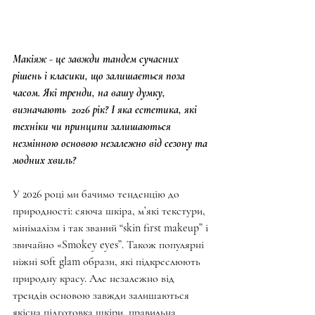
Макіяж - це завжди тандем сучасних 
рішень і класики, що залишається поза 
часом. Які тренди, на вашу думку, 
визначають  2026 рік? І яка естетика, які 
техніки чи принципи залишаються 
незмінною основою незалежно від сезону та 
модних хвиль?
У 2026 році ми бачимо тенденцію до 
природності: сяюча шкіра, м’які текстури, 
мінімалізм і так званий “skin first makeup” і 
звичайно «Smokey eyes”. Також популярні 
ніжні soft glam образи, які підкреслюють 
природну красу. Але незалежно від 
трендів основою завжди залишаються 
якісна підготовка шкіри, правильна 