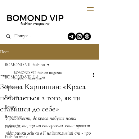
Пост
BOMOND VIP fashion
BOMOND VIP fashion magazine
BOMOND VIP fashion
6 трав.
Читати 3 хв
Зоряна Карпишин: «Краса
Make up
починається з того, як ти
Fashion
ставишся до себе»
Beauty
Reportage
У реальності, де краса набуває нових 
змістів, те, що ми створюємо, стає проявом 
ПОКАЗИ
підтримки жінки в її найважливіші дні - про 
Fashion week