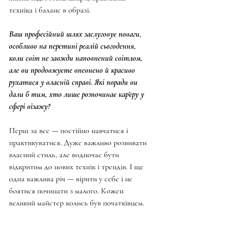
техніка і баланс в образі.
Ваш професійний шлях заслуговує поваги, 
особливо на перетині реалій сьогодення, 
коли світ не завжди наповнений світлом, 
але ви продовжуєте впевнено й красиво 
рухатися у власній справі. Які поради ви 
дали б тим, хто лише розпочинає кар’єру у 
сфері візажу?
Перш за все — постійно навчатися і 
практикуватися. Дуже важливо розвивати 
власний стиль, але водночас бути 
відкритим до нових технік і трендів. І ще 
одна важлива річ — вірити у себе і не 
боятися починати з малого. Кожен 
великий майстер колись був початківцем.