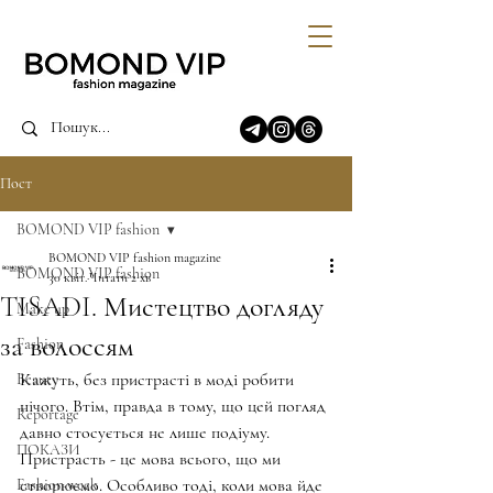
Пост
BOMOND VIP fashion
BOMOND VIP fashion magazine
BOMOND VIP fashion
30 квіт.
Читати 2 хв
TISADI. Мистецтво догляду
Make up
за волоссям
Fashion
Кажуть, без пристрасті в моді робити 
Beauty
нічого. Втім, правда в тому, що цей погляд 
Reportage
давно стосується не лише подіуму. 
ПОКАЗИ
Пристрасть - це мова всього, що ми 
створюємо. Особливо тоді, коли мова йде 
Fashion week