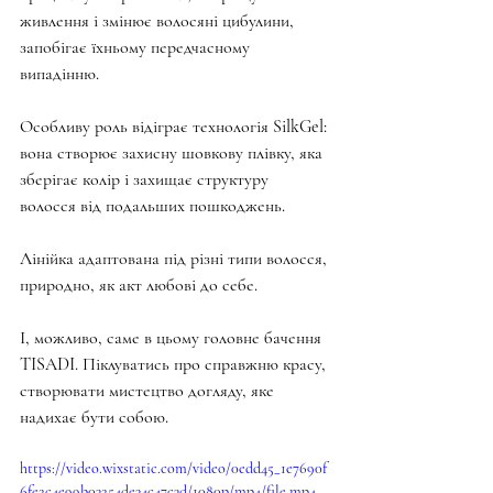
живлення і змінює волосяні цибулини, 
запобігає їхньому передчасному 
випадінню.
Особливу роль відіграє технологія SilkGel: 
вона створює захисну шовкову плівку, яка 
зберігає колір і захищає структуру 
волосся від подальших пошкоджень.
Лінійка адаптована під різні типи волосся, 
природно, як акт любові до себе.
І, можливо, саме в цьому головне бачення 
TISADI. Піклуватись про справжню красу, 
створювати мистецтво догляду, яке 
надихає бути собою.
https://video.wixstatic.com/video/0edd45_1e7690f
6fe2c4e99b03254de34c47c3d/1080p/mp4/file.mp4