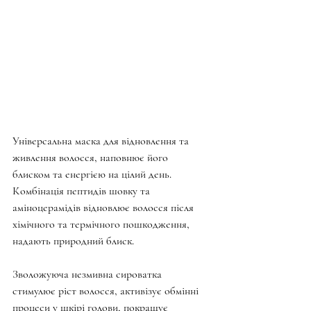
Універсальна маска для відновлення та 
живлення волосся, наповнює його 
блиском та енергією на цілий день. 
Комбінація пептидів шовку та 
аміноцерамідів відновлює волосся після 
хімічного та термічного пошкодження, 
надають природний блиск.
Зволожуюча незмивна сироватка 
стимулює ріст волосся, активізує обмінні 
процеси у шкірі голови, покращує 