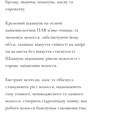
бренду, включає шампунь, маску та 
сироватку.
Кремовий шампунь на основі 
амінокислотних ПАВ мʼяко очищає та 
зволожує волосся, забезпечуючи йому 
обʼєм, залишає відчуття свіжості на шкірі 
після миття без відчуття стягнутості. 
Шампунь відновлює рівень вологості і 
сприяє зміцненню волосся.
Екстракт центели, алоє та гібіскуса 
стимулюють ріст волосся, відновлюють 
силу тонкого, пошкодженого та ламкого 
волосся, створють гідроліпідну плівку, яка 
робить волосся блискучим і шовковистим.