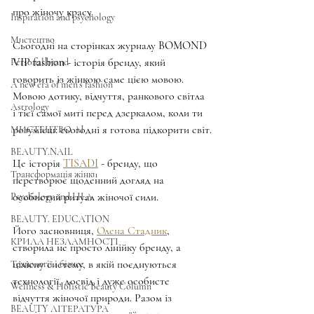
про жіночу красу.
Inspiration and psychology
Мистецтво
Сьогодні на сторінках журналу BOMOND 
VIP fashion - історія бренду, який 
Personal brand
говорить із жінкою саме цією мовою. 
A new era of men's fashion
Мовою дотику, відчуття, ранкового світла 
Astrology
і тієї самої миті перед дзеркалом, коли ти 
розумієш: сьогодні я готова підкорити світ.
МИСТЕЦТВО AI
BEAUTY.NAIL
Це історія 
TISADI
 - бренду, що 
Трансформація жінки
перетворює щоденний догляд на 
особистий ритуал жіночої сили.
Psychology and LILA
BEAUTY. EDUCATION
Його засновниця, 
Олена Стадник
, 
КРИЛА НЕЗЛАМНОСТІ
створила не просто лінійку бренду, а 
цілісну систему, в якій поєднуються 
Технології і бізнес
технології, досвід і дуже особисте 
Wellness & Holistic Beauty Column
відчуття жіночої природи. Разом із 
BEAUTY ЛІТЕРАТУРА