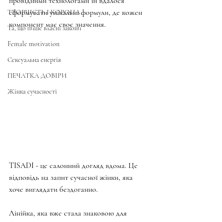
провідними технологами їй вдалося 
сформувати унікальні формули, де кожен 
ТВОРЧІСТЬ І КОРОНА
компонент має своє значення.
Та, що пише власні закони
Female motivation
Сексуальна енергія
ПЕЧАТКА ДОВІРИ
Жінка сучасності
TISADI - це салонний догляд вдома. Це 
відповідь на запит сучасної жінки, яка 
хоче виглядати бездоганно.
Лінійка, яка вже стала знаковою для 