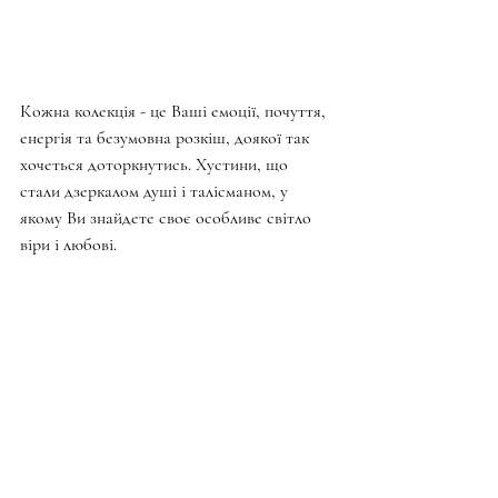
Кожна колекція - це Ваші емоції, почуття, 
енергія та безумовна розкіш, доякої так 
хочеться доторкнутись. Хустини, що 
стали дзеркалом душі і талісманом, у 
якому Ви знайдете своє особливе світло 
віри і любові.