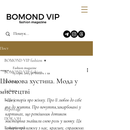
Пост
BOMOND VIP fashion
Fashion magazine
BOMOND VIP fashion
13 серп. 2023 р.
Читати 1 хв
Шовкова хустина. Мода у
Make up
мистецтві
Fashion
«Ця історія про жінку. Про її любов до себе 
Beauty
та до життя. Про почуття,закарбовані у 
Reportage
картинах, що розкішним дотиком 
ПОКАЗИ
мистецтва знайшли свою роль у шовку. Ця 
історія про кожну з нас, красиву, справжню. 
Fashion week