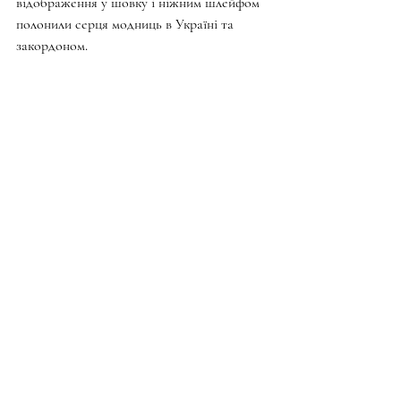
відображення у шовку і ніжним шлейфом 
полонили серця модниць в Україні та 
закордоном.