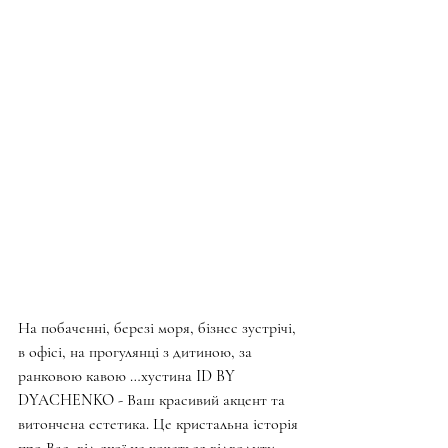
На побаченні, березі моря, бізнес зустрічі, 
в офісі, на прогулянці з дитиною, за 
ранковою кавою …хустина ID BY 
DYACHENKO - Ваш красивий акцент та 
витончена естетика. Це кристальна історія 
про Вас, від якої не хочеться відводити 