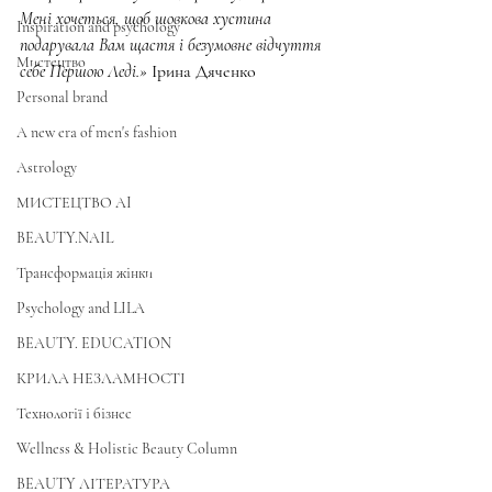
Мені хочеться, щоб шовкова хустина 
Inspiration and psychology
подарувала Вам щастя і безумовне відчуття 
Мистецтво
себе Першою Леді.»
 Ірина Дяченко
Personal brand
A new era of men's fashion
Astrology
МИСТЕЦТВО AI
BEAUTY.NAIL
Трансформація жінки
Psychology and LILA
BEAUTY. EDUCATION
КРИЛА НЕЗЛАМНОСТІ
Технології і бізнес
Wellness & Holistic Beauty Column
BEAUTY ЛІТЕРАТУРА