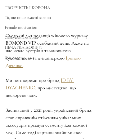
ТВОРЧІСТЬ І КОРОНА
Та, що пише власні закони
Female motivation
Сьогодні для редакції жіночого журналу 
Сексуальна енергія
BOMOND VIP особливий день. Адже на 
ПЕЧАТКА ДОВІРИ
нас чекає зустріч з талановитою 
Жінка сучасності
художницею та дизайнеркою 
Іриною 
Дяченко
.
Ми поговоримо про бренд 
ID BY 
DYACHENKO
, про мистецтво, що 
нескорене часу.
Заснований у 2021 році, український бренд 
став справжнім втіленням унікальних 
аксесуарів преміум сегменту для кожної 
леді. Саме тоді картини знайшли своє 