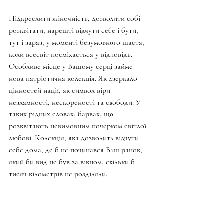
Підкреслити жіночність, дозволити собі 
розквітати, нарешті відчути себе і бути, 
тут і зараз, у моменті безумовного щастя, 
коли всесвіт посміхається у відповідь. 
Особливе місце у Вашому серці займе 
нова патріотична колекція. Як дзеркало 
цінностей нації, як символ віри, 
незламності, нескореності та свободи. У 
таких рідних словах, барвах, що 
розквітають невимовним почерком світлої 
любові. Колекція, яка дозволить відчути 
себе дома, де б не починався Ваш ранок, 
який би вид не був за вікном, скільки б 
тисяч кілометрів не розділяли.