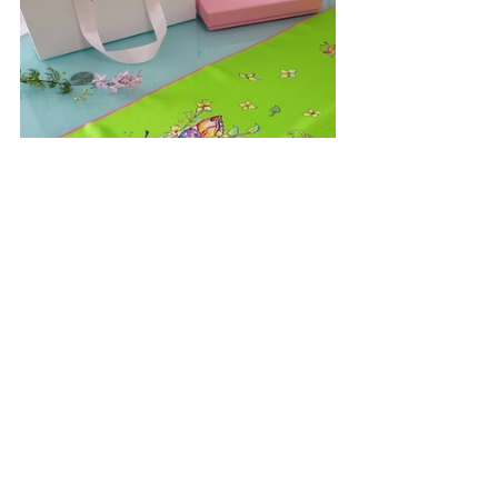
Колекції 
Iryna Feinblatt
 - це розповідь 
поза часом. Кожен виріб розповідає 