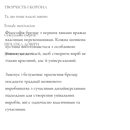
ТВОРЧІСТЬ І КОРОНА
Та, що пише власні закони
Female motivation
Філософія бренду з перших хвилин вражає 
Сексуальна енергія
власними переконаннями. Кожна шовкова 
ПЕЧАТКА ДОВІРИ
хустина виготовляється з особливою 
увагою до деталей, щоб створити виріб не 
Жінка сучасності
тільки красивий, але й універсальний.
Закохує і безумовне прагнення бренду 
поєднати традиції шовкового 
виробництва з сучасними дизайнерськими 
підходами для створення унікальних 
виробів, які є одночасно класичними та 
сучасними.