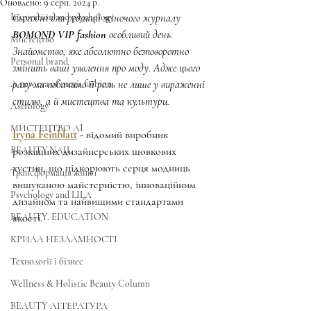
Оновлено:
9 серп. 2024 р.
Inspiration and psychology
Сьогодні для редакції жіночого журналу
BOMOND VIP fashion
 особливий день. 
Мистецтво
Знайомство, яке абсолютно безповоротно 
Personal brand
змінить ваші уявлення про моду. Адже цього 
A new era of men's fashion
разу ми побачимо її роль не лише у вираженні 
стилю, а й мистецтва та культури.
Astrology
МИСТЕЦТВО AI
Iryna Feinblatt
 - відомий виробник 
BEAUTY.NAIL
розкішних дизайнерських шовкових 
хустин, що підкорюють серця модниць 
Трансформація жінки
вишуканою майстерністю, інноваційним 
Psychology and LILA
дизайном та найвищими стандартами 
BEAUTY. EDUCATION
якості.
КРИЛА НЕЗЛАМНОСТІ
Технології і бізнес
Wellness & Holistic Beauty Column
BEAUTY ЛІТЕРАТУРА