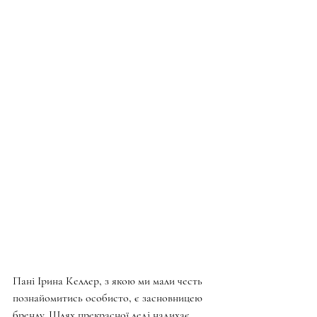
Пані Ірина Келлер, з якою ми мали честь 
познайомитись особисто, є засновницею 
бренду. Шлях прекрасної леді надихає 