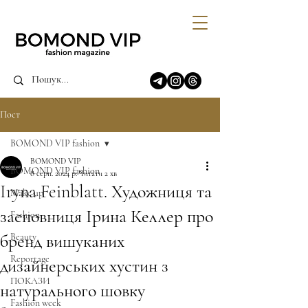
Пост
BOMOND VIP fashion
BOMOND VIP
BOMOND VIP fashion
8 серп. 2024 р.
Читати 2 хв
Iryna Feinblatt. Художниця та
Make up
засновниця Ірина Келлер про
Fashion
бренд вишуканих
Beauty
Reportage
дизайнерських хустин з
ПОКАЗИ
натурального шовку
Fashion week