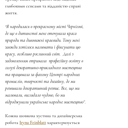
глибокими сенсами та відданістю справі 
життя.
“Я народилася в прекрасному місті Чернігові, 
де ще в дитинстві мене оточувала краса 
природи та дивовижні краєвиди. Тому мені 
завжди хотілося малювати і фіксувати цю 
красу, особливо рослинний світ.  Далі з 
задоволенням отримала  професійну освіту в 
галузі декоративно-прикладного мистецтва 
та працювала за фахому Центрі народних 
промислів, творчості та дизайну, де ми 
розвивали декоративний розпис. Все, що ми 
малювали, виглядало чудово, бо ми 
відроджували українське народне мистецтво”.
Кожна шовкова хустина та дизайнерська 
робота 
Iryna Feinblatt
 характеризується 