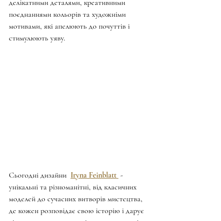
делікатними деталями, креативними 
поєднаннями кольорів та художніми 
мотивами, які апелюють до почуттів і 
стимулюють уяву.
Сьогодні дизайни  
Iryna Feinblatt 
 - 
унікальні та різноманітні, від класичних 
моделей до сучасних витворів мистецтва, 
де кожен розповідає свою історію і дарує 