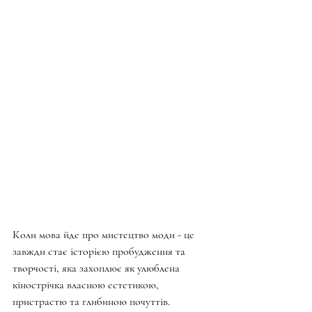
Коли мова йде про мистецтво моди - це 
завжди стає історією пробудження та 
творчості, яка захоплює як улюблена 
кінострічка власною естетикою, 
пристрастю та глибиною почуттів.