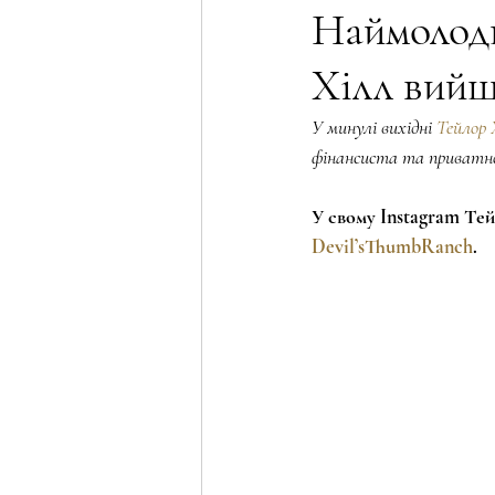
Наймолодш
Хілл вийш
Трансформація жінки
Psychol
У минулі вихідні 
Тейлор 
фінансиста та приватно
Wellness & Holistic Beauty Column
У свому Instagram Тей
Devil’sThumbRanch
.
Female motivation
Сексуальна 