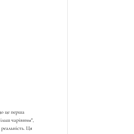
що це перша 
ільш чарівним", 
 реальність. Ця 