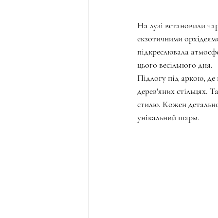
На лузі встановили ча
екзотичними орхідеями
підкреслювала атмосф
цього весільного дня.
Підлогу під аркою, де 
дерев'яних стільцях. 
стилю. Кожен детально
унікальний шарм.