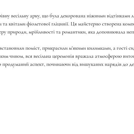
рівну весільну арку, що була декорована ніжними відтінками л
 та квітами фіолетової гліцинії. Ця майстерно створена компо
еру природи, мрійливості та романтики, яка доповнювала не
встановили поміст, прикрасили м'якими килимками, а гості си
Таким чином, вся весільна церемонія вражала атмосферою вито
 продуманий аспект, починаючи від вишуканих нарядів до де