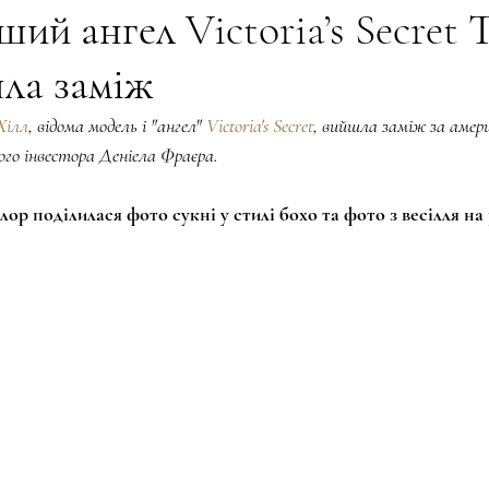
ий ангел Victoria’s Secret 
ла заміж
ogy and LILA
BEAUTY. EDUCATION
КРИЛА НЕЗЛАМНОС
Хілл
, відома модель і "ангел" 
Victoria's Secret
, вийшла заміж за амер
го інвестора Деніела Фраєра.
BEAUTY ЛІТЕРАТУРА
ТВОРЧІСТЬ І КОРОНА
Та, що 
лор поділилася фото сукні у стилі бохо та фото з весілля на
енергія
ПЕЧАТКА ДОВІРИ
Жінка сучасності