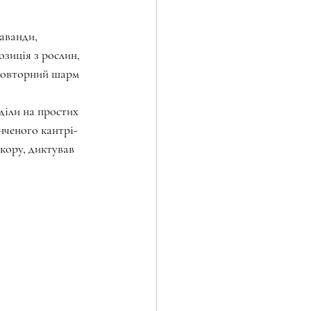
аванди, 
зиція з рослин, 
повторний шарм 
діли на простих 
нченого кантрі-
кору, диктував 