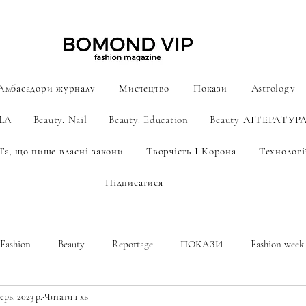
Амбасадори журналу
Мистецтво
Покази
Astrology
ILA
Beauty. Nail
Beauty. Education
Beauty ЛІТЕРАТУР
Та, що пише власні закони
Творчість І Корона
Технології
Підписатися
Fashion
Beauty
Reportage
ПОКАЗИ
Fashion week
ерв. 2023 р.
Читати 1 хв
A new era of men's fashion
Astrology
МИСТЕЦТВО AI