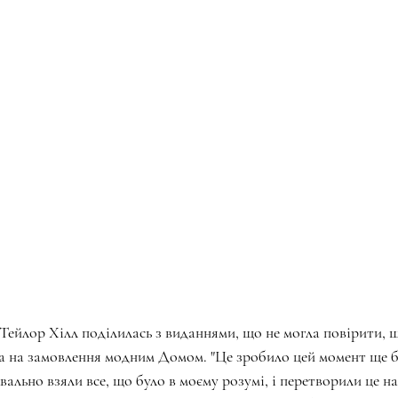
t Тейлор Хілл поділилась з виданнями, що не могла повірити, 
на на замовлення модним Домом. "Це зробило цей момент ще б
квально взяли все, що було в моєму розумі, і перетворили це на