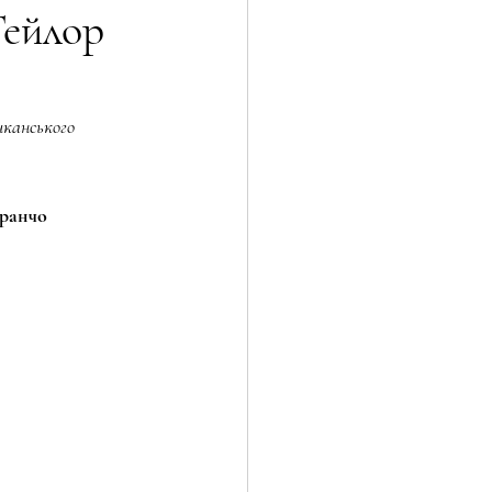
Тейлор
ТІ
Технології і бізнес
иканського 
пише власні закони
 ранчо 