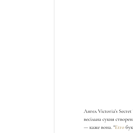
Ангел Victoria’s Secre
весільна сукня створе
— каже вона. "
Etro
 бу