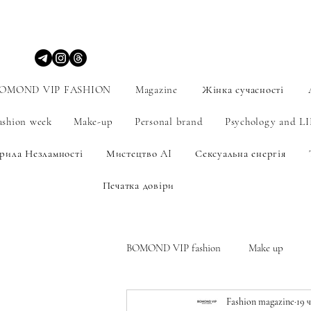
OMOND VIP FASHION
Magazine
Жінка сучасності
ashion week
Make-up
Personal brand
Psychology and L
рила Незламності
Мистецтво AI
Сексуальна енергія
Печатка довіри
BOMOND VIP fashion
Make up
Fashion magazine
19 ч
Мистецтво
Personal brand