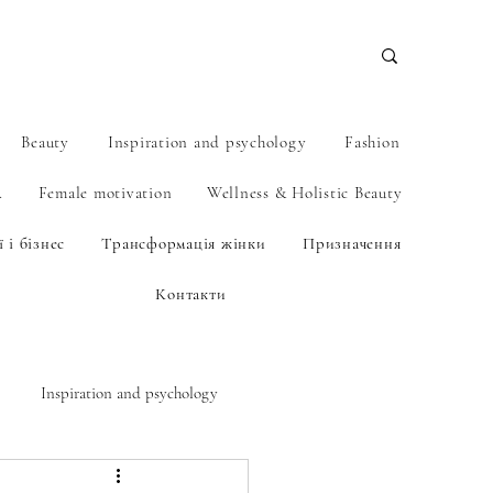
Beauty
Inspiration and psychology
Fashion
А
Female motivation
Wellness & Holistic Beauty
 і бізнес
Трансформація жінки
Призначення
Контакти
Inspiration and psychology
BEAUTY.NAIL