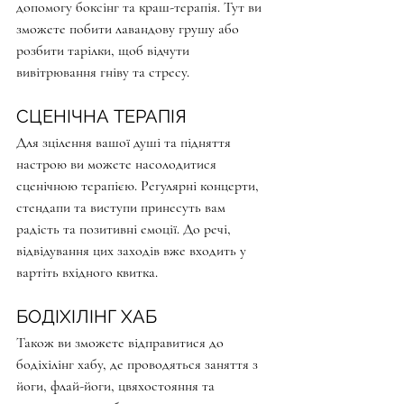
допомогу боксінг та краш-терапія. Тут ви 
зможете побити лавандову грушу або 
розбити тарілки, щоб відчути 
вивітрювання гніву та стресу.
СЦЕНІЧНА ТЕРАПІЯ
Для зцілення вашої душі та підняття 
настрою ви можете насолодитися 
сценічною терапією. Регулярні концерти, 
стендапи та виступи принесуть вам 
радість та позитивні емоції. До речі, 
відвідування цих заходів вже входить у 
вартіть вхідного квитка.
БОДІХІЛІНГ ХАБ
Також ви зможете відправитися до 
бодіхілінг хабу, де проводяться заняття з 
йоги, флай-йоги, цвяхостояння та 