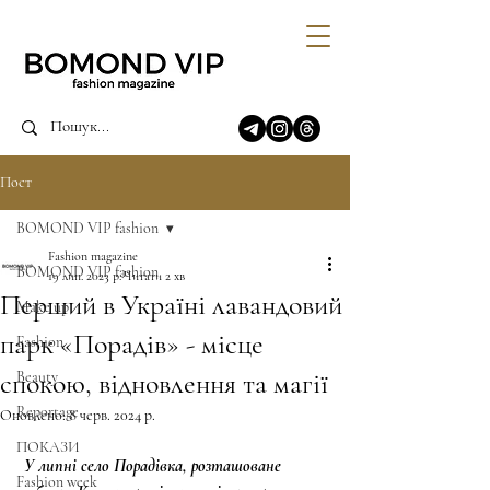
Пост
BOMOND VIP fashion
Fashion magazine
BOMOND VIP fashion
19 лип. 2023 р.
Читати 2 хв
Перший в Україні лавандовий
Make up
парк «Порадів» - місце
Fashion
спокою, відновлення та магії
Beauty
Reportage
Оновлено:
8 черв. 2024 р.
ПОКАЗИ
 У липні село Порадівка, розташоване 
Fashion week