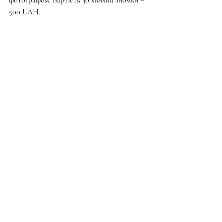
500 UAH.
Лавандовий парк "Порадів" - це не просто 
місце, де ви відпочинете, але й неймовірна 
подорож у світ краси, релаксації та 
задоволення. Завітайте до цього 
унікального місця і дайте собі можливість 
пережити справжнє блаженство серед 
лавандових полів.
Автор: Поліна Лобанова