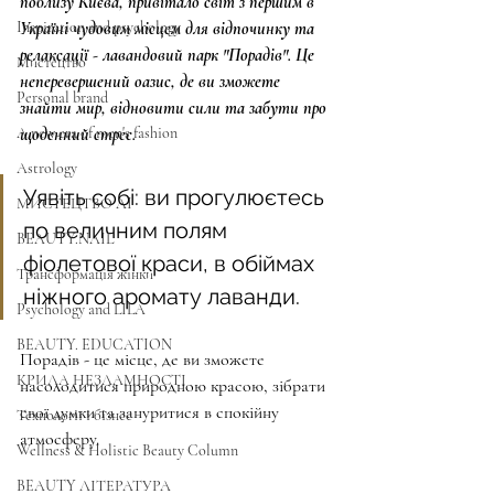
поблизу Києва, привітало світ з першим в 
Inspiration and psychology
Україні чудовим місцем для відпочинку та 
релаксації - лавандовий парк "Порадів". Це 
Мистецтво
неперевершений оазис, де ви зможете 
Personal brand
знайти мир, відновити сили та забути про 
A new era of men's fashion
щоденний стрес.
Astrology
Уявіть собі: ви прогулюєтесь 
МИСТЕЦТВО AI
по величним полям 
BEAUTY.NAIL
фіолетової краси, в обіймах 
Трансформація жінки
ніжного аромату лаванди. 
Psychology and LILA
BEAUTY. EDUCATION
Порадів - це місце, де ви зможете 
КРИЛА НЕЗЛАМНОСТІ
насолодитися природною красою, зібрати 
свої думки та зануритися в спокійну 
Технології і бізнес
атмосферу.
Wellness & Holistic Beauty Column
BEAUTY ЛІТЕРАТУРА