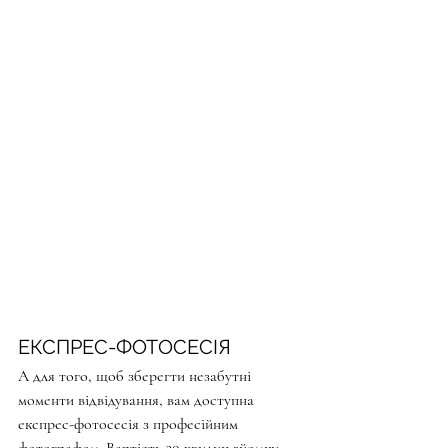
ЕКСПРЕС-ФОТОСЕСІЯ
А для того, щоб зберегти незабутні 
моменти відвідування, вам доступна 
експрес-фотосесія з професійним 
фотографом. Вартість 30 хвилин зйомки – 