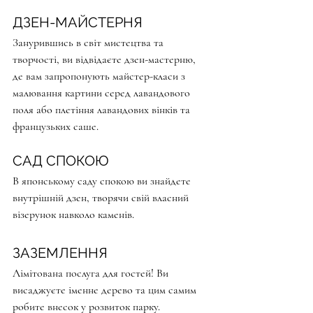
ДЗЕН-МАЙСТЕРНЯ
Занурившись в світ мистецтва та 
творчості, ви відвідаєте дзен-мастерню, 
де вам запропонують майстер-класи з 
малювання картини серед лавандового 
поля або плетіння лавандових вінків та 
французьких саше.
САД СПОКОЮ
В японському саду спокою ви знайдете 
внутрішній дзен, творячи свій власний 
візерунок навколо каменів.
ЗАЗЕМЛЕННЯ
Лімітована послуга для гостей! Ви 
висаджуєте іменне дерево та цим самим 
робите внесок у розвиток парку. 