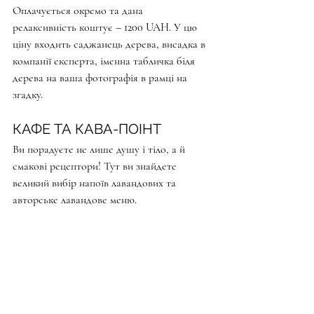
Оплачується окремо та дана 
релаксивність коштує – 1200 UAH. У цю 
ціну входить саджанець дерева, висадка в 
компанії експерта, іменна табличка біля 
дерева на ваша фотографія в рамці на 
згадку.
КАФЕ ТА КАВА-ПОІНТ
Ви порадуєте не лише душу і тіло, а й 
смакові рецептори! Тут ви знайдете 
великий вибір напоїв лавандових та 
авторське лавандове меню.