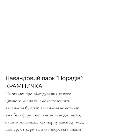
Лавандовий парк "Порадів": 
КРАМНИЧКА
На згадку про відвідування такого 
цікавого місця ви зможете купити 
лавандові букети; лавандові кометичні 
засоби: ефірні олії, квіткові води, мило, 
саше в мішечках; кулінарну лаванду, мед; 
шопер, стікери та дизайнерські панами