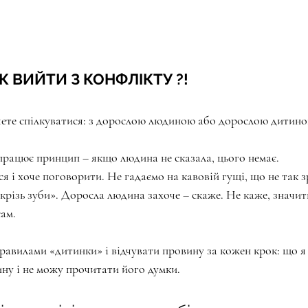
К ВИЙТИ З КОНФЛІКТУ ?!
очете спілкуватися: з дорослою людиною або дорослою дитин
рацює принцип – якщо людина не сказала, цього немає.
я і хоче поговорити. Не гадаємо на кавовій гущі, що не так з
крізь зуби». Доросла людина захоче – скаже. Не каже, значит
сам.
правилами «дитинки» і відчувати провину за кожен крок: що я
ну і не можу прочитати його думки.