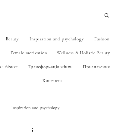
Beauty
Inspiration and psychology
Fashion
А
Female motivation
Wellness & Holistic Beauty
 і бізнес
Трансформація жінки
Призначення
Контакти
Inspiration and psychology
BEAUTY.NAIL