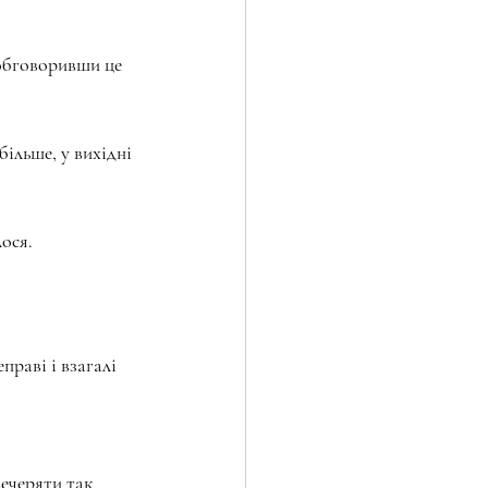
е обговоривши це 
більше, у вихідні 
ося.
раві і взагалі 
вечеряти так 