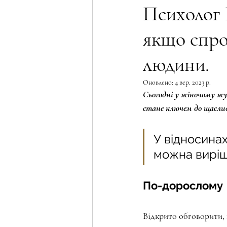
Психолог 
якщо спро
Трансформація жінки
Psychol
людини.⠀
Wellness & Holistic Beauty Column
Оновлено:
4 вер. 2023 р.
Сьогодні у жіночому ж
стане ключем до щаслив
Female motivation
Сексуальна 
У відносинах
можна виріш
⠀
По-дорослому
Відкрито обговорити, 