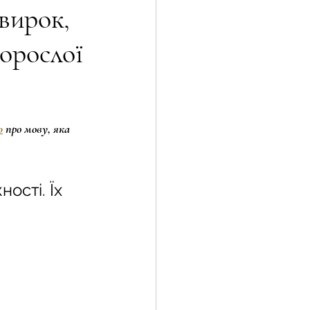
вирок,
орослої
ТІ
Технології і бізнес
пише власні закони
ю
 про мову, яка 
ості. Їх 