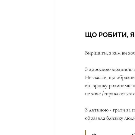
ЩО РОБИТИ, Я
Вирішити, з ким ви х
⠀
З дорослою людиною п
Не сказав, що образивс
він зранку розмовляє «
не хоче /справляється 
⠀
З дитиною - грати за 
образила близьку люди
⠀