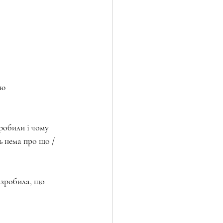
ою
робили і чому 
ь нема про що / 
 зробила, що 