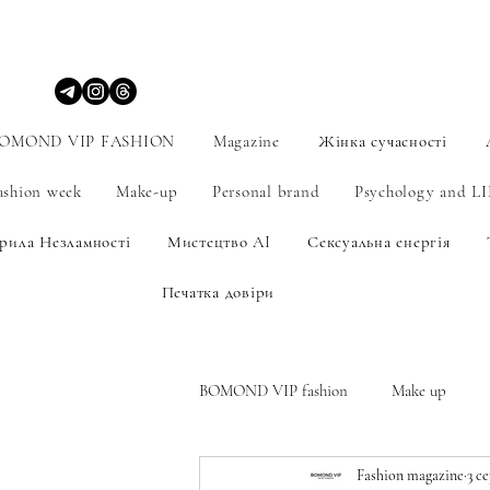
OMOND VIP FASHION
Magazine
Жінка сучасності
ashion week
Make-up
Personal brand
Psychology and L
рила Незламності
Мистецтво AI
Сексуальна енергія
Печатка довіри
BOMOND VIP fashion
Make up
Fashion magazine
3 се
Мистецтво
Personal brand