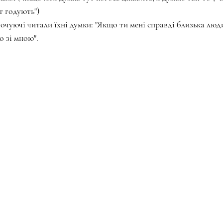
т годують")
 оточуючі читали їхні думки: "Якщо ти мені справді близька люди
о зі мною".