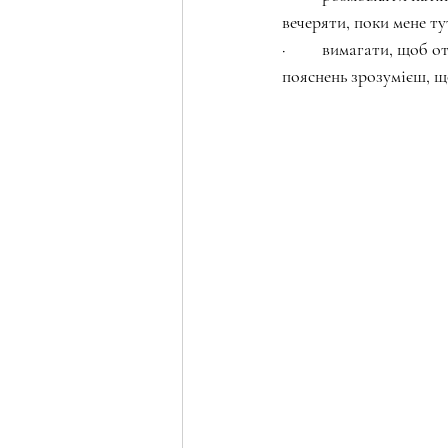
вечеряти, поки мене ту
·         вимагати, щоб
пояснень зрозумієш, щ
⠀