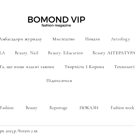
Амбасадори журналу
Мистецтво
Покази
Astrology
ILA
Beauty. Nail
Beauty. Education
Beauty ЛІТЕРАТУР
Та, що пише власні закони
Творчість І Корона
Технології
Підписатися
Fashion
Beauty
Reportage
ПОКАЗИ
Fashion week
рп. 2023 р.
Читати 2 хв
A new era of men's fashion
Astrology
МИСТЕЦТВО AI