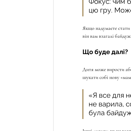
Фокус: чим б
цю гру. Може
Якщо надумаєте стати 
він вам взагалі байдуж
⠀
Що буде далі?
Дитя може вирости або
шукати собі нову «мам
«Я все для н
не варила, с
була байдужа
⠀
Інші «мами» на це клюн