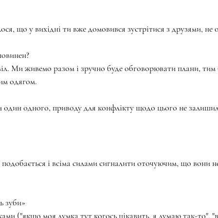
обалося, що у вихідні ти вже домовився зустрітися з друзями, н
и повинен?
дозвіл. Ми живемо разом і зручно буде обговорювати плани, тим 
им одягом.
 один одного, приводу для конфлікту щодо цього не залишил
 подобається і всіма силами сигналити оточуючим, що вони неп
зь зуби»
тяками ("якщо моя думка тут когось цікавить, я думаю так-то", "