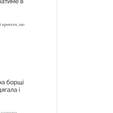
ратиме в 
 кричати, що 
на борщі 
ягала і 
дооцінене 