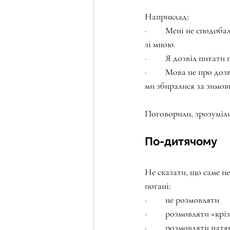
⠀
Наприклад:
·         Мені не спод
зі мною.
·         Я дозвіл питат
·         Мова не про 
ми збиралися за зимов
⠀
Поговорили, зрозуміли
⠀
По-дитячому
Не сказати, що саме не
погані:
·         не розмовляти
·         розмовляти «крі
·         розмовляти на