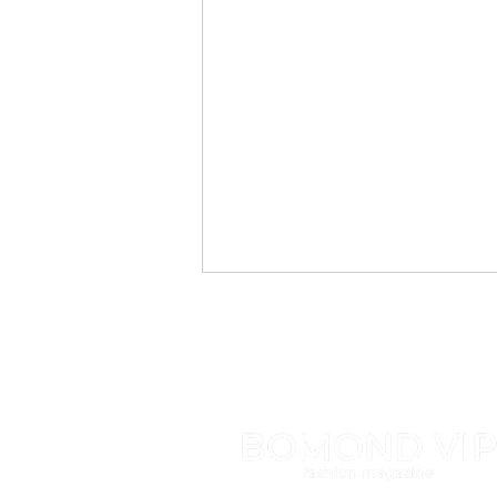
Меліса Гюн відзначена Орденом