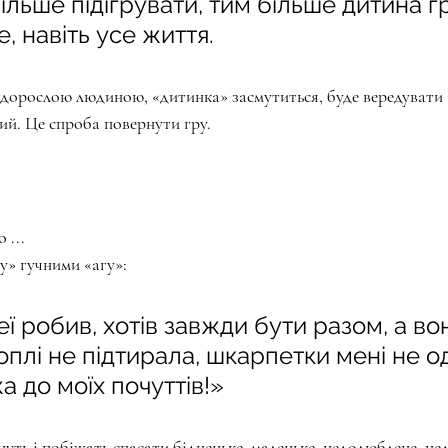
ільше підігрувати, тим більше дитина г
, навіть усе життя. 
дорослою людиною, «дитинка» засмутиться, буде вередувати і
ий. Це спроба повернути гру.
 ...
у» гучними «агу»:
еї робив, хотів завжди бути разом, а во
оплі не підтирала, шкарпетки мені не од
 до моїх почуттів!»
уть і побіжать спасати бідненьке, маленьке, недолюблене, не