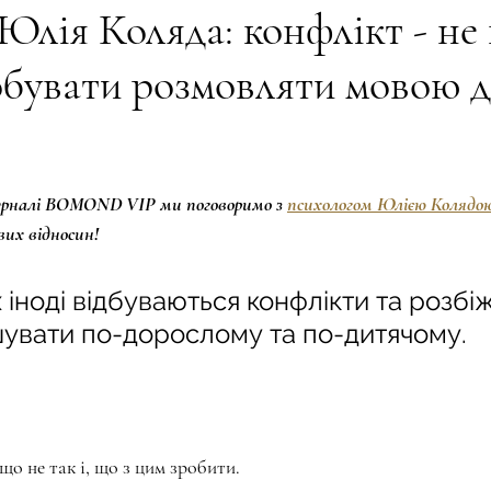
Юлія Коляда: конфлікт - не 
бувати розмовляти мовою д
ogy and LILA
BEAUTY. EDUCATION
КРИЛА НЕЗЛАМНОС
BEAUTY ЛІТЕРАТУРА
ТВОРЧІСТЬ І КОРОНА
Та, що 
урналі BOMOND VIP ми поговоримо з 
психологом Юлією Колядо
их відносин!
енергія
ПЕЧАТКА ДОВІРИ
Жінка сучасності
 іноді відбуваються конфлікти та розбіжн
увати по-дорослому та по-дитячому.
що не так і, що з цим зробити.