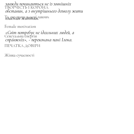
завжди починаються не із зовнішніх 
ТВОРЧІСТЬ І КОРОНА
обставин, а з внутрішнього дозволу жити 
Та, що пише власні закони
власним життям.
Female motivation
«Світ потребує не ідеальних людей, а 
Сексуальна енергія
справжніх», - переконана пані Ілона.
ПЕЧАТКА ДОВІРИ
Жінка сучасності