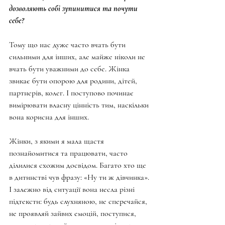
дозволяють собі зупинитися та почути 
себе?
Тому що нас дуже часто вчать бути 
сильними для інших, але майже ніколи не 
вчать бути уважними до себе. Жінка 
звикає бути опорою для родини, дітей, 
партнерів, колег. І поступово починає 
вимірювати власну цінність тим, наскільки 
вона корисна для інших.
Жінки, з якими я мала щастя 
познайомитися та працювати, часто 
ділилися схожим досвідом. Багато хто ще 
в дитинстві чув фразу: «Ну ти ж дівчинка». 
І залежно від ситуації вона несла різні 
підтексти: будь слухняною, не сперечайся, 
не проявляй зайвих емоцій, поступися, 