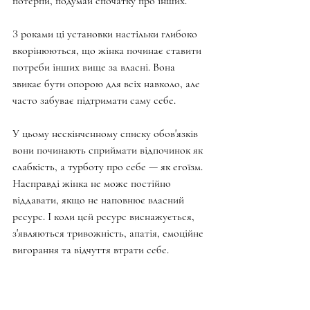
потерпи, подумай спочатку про інших.
З роками ці установки настільки глибоко 
вкорінюються, що жінка починає ставити 
потреби інших вище за власні. Вона 
звикає бути опорою для всіх навколо, але 
часто забуває підтримати саму себе. 
У цьому нескінченному списку обов'язків 
вони починають сприймати відпочинок як 
слабкість, а турботу про себе — як егоїзм. 
Насправді жінка не може постійно 
віддавати, якщо не наповнює власний 
ресурс. І коли цей ресурс виснажується, 
з'являються тривожність, апатія, емоційне 
вигорання та відчуття втрати себе.