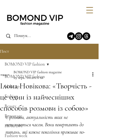
Пост
BOMOND VIP fashion
BOMOND VIP fashion magazine
BOMOND VIP fashion
29 черв.
Читати 6 хв
Ілона Новікова: «Творчість -
Make up
це один із найчесніших
Fashion
способів розмови із собою»
Beauty
Reportage
Є розмови, актуальність яких не 
визначається часом. Вони повертають до 
ПОКАЗИ
питань, які кожне покоління проживає по-
Fashion week