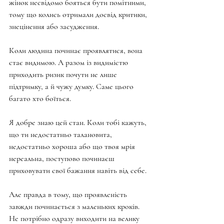
жінок несвідомо бояться бути помітними, 
тому що колись отримали досвід критики, 
знецінення або засудження.
Коли людина починає проявлятися, вона 
стає видимою. А разом із видимістю 
приходить ризик почути не лише 
підтримку, а й чужу думку. Саме цього 
багато хто боїться.
Я добре знаю цей стан. Коли тобі кажуть, 
що ти недостатньо талановита, 
недостатньо хороша або що твоя мрія 
нереальна, поступово починаєш 
приховувати свої бажання навіть від себе.
Але правда в тому, що проявленість 
завжди починається з маленьких кроків. 
Не потрібно одразу виходити на велику 