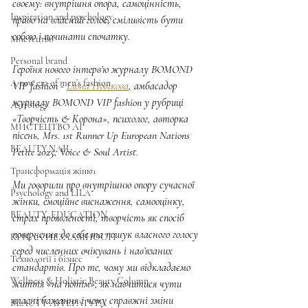
своєму: внутрішня опора, самоцінність, 
Inspiration and psychology
право на власний голос, сміливість бути 
собою і починати спочатку.
Мистецтво
Personal brand
Героїня нового інтерв’ю журналу BOMOND 
A new era of men's fashion
VIP fashion - 
Ілона Новікова
, амбасадор 
журналу BOMOND VIP fashion у рубриці 
Astrology
«Творчість & Корона», психолог, авторка 
МИСТЕЦТВО AI
пісень, Mrs. 1st Runner Up European Nations 
BEAUTY.NAIL
Petite 2025, Voice & Soul Artist.
Трансформація жінки
Ми говорили про внутрішню опору сучасної 
Psychology and LILA
жінки, емоційне виснаження, самооцінку, 
BEAUTY. EDUCATION
страх проявленості, творчість як спосіб 
повернення до себе та пошук власного голосу 
КРИЛА НЕЗЛАМНОСТІ
серед численних очікувань і нав’язаних 
Технології і бізнес
стандартів. Про те, чому ми відкладаємо 
Wellness & Holistic Beauty Column
життя «на потім», як навчитися чути 
власні бажання і чому справжні зміни 
BEAUTY ЛІТЕРАТУРА