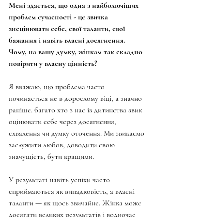
Мені здається, що одна з найболючіших 
проблем сучасності - це звичка 
знецінювати себе, свої таланти, свої 
бажання і навіть власні досягнення. 
Чому, на вашу думку, жінкам так складно 
повірити у власну цінність?
Я вважаю, що проблема часто 
починається не в дорослому віці, а значно 
раніше. багато хто з нас із дитинства звик 
оцінювати себе через досягнення, 
схвалення чи думку оточення. Ми звикаємо 
заслужити любов, доводити свою 
значущість, бути кращими.
У результаті навіть успіхи часто 
сприймаються як випадковість, а власні 
таланти — як щось звичайне. Жінка може 
досягати великих результатів і водночас 