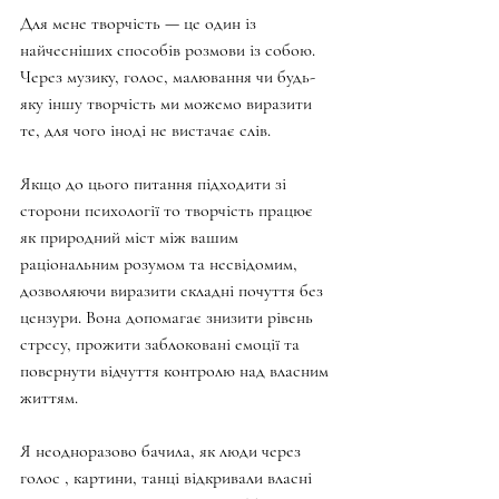
Для мене творчість — це один із 
найчесніших способів розмови із собою. 
Через музику, голос, малювання чи будь-
яку іншу творчість ми можемо виразити 
те, для чого іноді не вистачає слів.
Якщо до цього питання підходити зі 
сторони психології то творчість працює 
як природний міст між вашим 
раціональним розумом та несвідомим, 
дозволяючи виразити складні почуття без 
цензури. Вона допомагає знизити рівень 
стресу, прожити заблоковані емоції та 
повернути відчуття контролю над власним 
життям.
Я неодноразово бачила, як люди через 
голос , картини, танці відкривали власні 