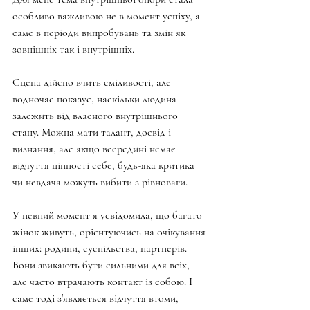
особливо важливою не в момент успіху, а 
саме в періоди випробувань та змін як 
зовнішніх так і внутрішніх. 
Сцена дійсно вчить сміливості, але 
водночас показує, наскільки людина 
залежить від власного внутрішнього 
стану. Можна мати талант, досвід і 
визнання, але якщо всередині немає 
відчуття цінності себе, будь-яка критика 
чи невдача можуть вибити з рівноваги.
У певний момент я усвідомила, що багато 
жінок живуть, орієнтуючись на очікування 
інших: родини, суспільства, партнерів. 
Вони звикають бути сильними для всіх, 
але часто втрачають контакт із собою. І 
саме тоді з'являється відчуття втоми, 