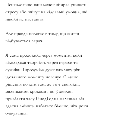
Психологічно наш мозок обирає уникати 
стресу або очікує на «ідеальні умови», які 
ніколи не настають.
Але правда полягає в тому, що життя 
відбувається зараз.
Я сама проходила через моменти, коли 
відкладала творчість через страхи та 
сумніви. І зрозуміла дуже важливу річ: 
ідеального моменту не існує. Є лише 
рішення почати там, де ти є сьогодні, 
маленькими кроками , по 5 хвилин 
приділяти часу і іноді одна маленька дія 
здатна змінити набагато більше, ніж роки 
очікування.