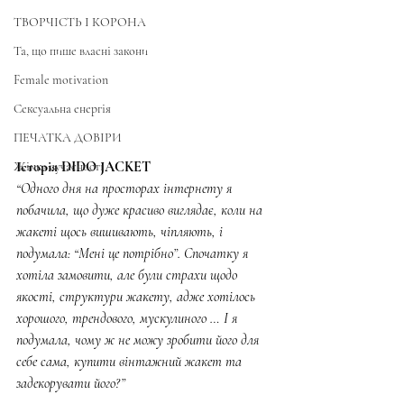
ТВОРЧІСТЬ І КОРОНА
Та, що пише власні закони
Female motivation
Сексуальна енергія
ПЕЧАТКА ДОВІРИ
Історія DIDO JACKET
Жінка сучасності
“Одного дня на просторах інтернету я 
побачила, що дуже красиво виглядає, коли на 
жакеті щось вишивають, чіпляють, і 
подумала: “Мені це потрібно”. Спочатку я 
хотіла замовити, але були страхи щодо 
якості, структури жакету, адже хотілось 
хорошого, трендового, мускулиного … І я 
подумала, чому ж не можу зробити його для 
себе сама, купити вінтажний жакет та 
задекорувати його?”