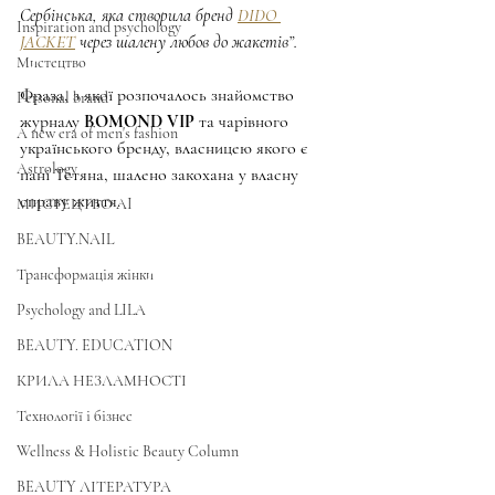
Сербінська, яка створила бренд 
DIDO 
Inspiration and psychology
JACKET
 через шалену любов до жакетів”.
Мистецтво
Фраза, з якої розпочалось знайомство 
Personal brand
журналу 
BOMOND VIP
 та чарівного 
A new era of men's fashion
українського бренду, власницею якого є 
Astrology
пані Тетяна, шалено закохана у власну 
справу життя.
МИСТЕЦТВО AI
BEAUTY.NAIL
Трансформація жінки
Psychology and LILA
BEAUTY. EDUCATION
КРИЛА НЕЗЛАМНОСТІ
Технології і бізнес
Wellness & Holistic Beauty Column
BEAUTY ЛІТЕРАТУРА