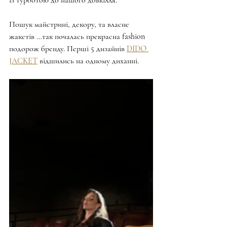
із турботою до нашого довкілля.”
Пошук майстрині, декору, та власне 
жакетів …так почалась прекрасна fashion 
подорож бренду. Перші 5 дизайнів 
DIDO 
JACKET
 відшились на одному диханні.