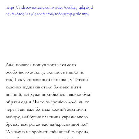
https://video.wixstatic.com/video/0edd45_4d43b5d
c94f2481d9622469ae0facf08/1080p/mp4/file.mp4
Далі почався пошук того ж самого 
особливого жакету, але щось пішло не 
так) І як у справжньої панянки, у Тетяни 
класних піджаків стало близько пʼяти 
позицій, всі дуже подобались і важко було 
обрати один. Чи то за іронією долі, чи то 
через такі вже близькі кожній леді муки 
вибору, майбутня власниця українського 
бренду відчула хвилю найкрасивішої ідеї: 
“А чому б не зробити свій апсайкл-бренд, 