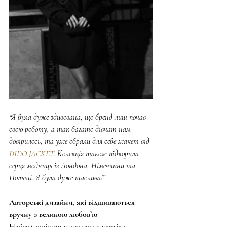
“Я була дуже здивована, що бренд лиш почав 
свою роботу, а так багато дівчат нам 
довірилось, та уже обрали для себе жакет від 
DIDO JACKET
. Колекція також підкорила 
серця модниць із Лондона, Німеччини та 
Польщі. Я була дуже щаслива!”
Авторські дизайни, які відшиваються 
вручну з великою любовʼю
Найголовнішим аспектом жакетів є 