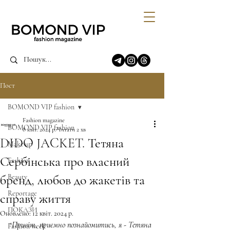
Пост
BOMOND VIP fashion
Fashion magazine
BOMOND VIP fashion
8 квіт. 2024 р.
Читати 2 хв
DIDO JACKET. Тетяна
Make up
Сербінська про власний
Fashion
бренд, любов до жакетів та
Beauty
Reportage
справу життя
ПОКАЗИ
Оновлено:
12 квіт. 2024 р.
“Привіт, приємно познайомитись, я - Тетяна 
Fashion week