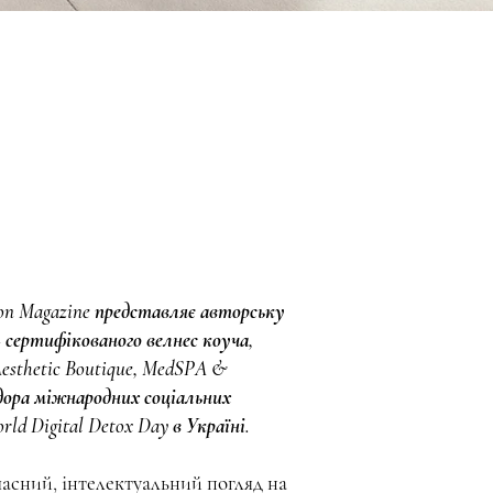
on Magazine представляє авторську
— сертифікованого велнес коуча,
esthetic Boutique, MedSPA &
адора міжнародних соціальних
ld Digital Detox Day в Україні.
часний, інтелектуальний погляд на