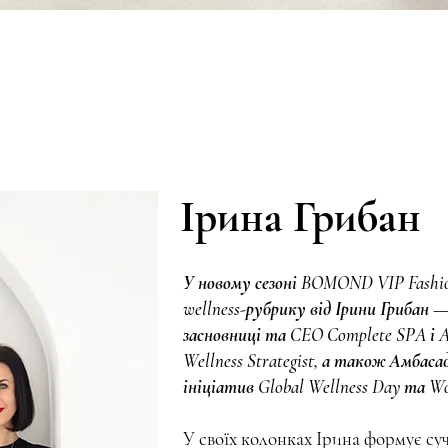
Ірина Грибан
У новому сезоні BOMOND VIP Fashi
wellness-рубрику від Ірини Грибан 
засновниці та CEO Complete SPA і A
Wellness Strategist, а також Амбас
ініціатив Global Wellness Day та Wor
У своїх колонках Ірина формує су