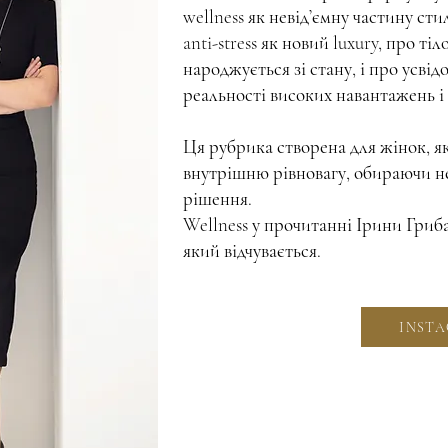
wellness як невід’ємну частину ст
anti-stress як новий luxury, про ті
народжується зі стану, і про усвід
реальності високих навантажень і 
Ця рубрика створена для жінок, як
внутрішню рівновагу, обираючи не 
рішення.
Wellness у прочитанні Ірини Гриба
який відчувається.
INST