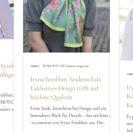
s Symbol
BOMOND VIP fashion magazine
flügel,
Iryna Feinblatt Seidenschals:
Ir
Exklusives Design trifft auf
inblatt,
Ko
höchste Qualität
 BOMOND
Ku
Feine Seide, künstlerisches Design und ein
asiert auf
besonderer Blick für Details – das zeichnet die
eit und
Es 
Accessoires von Iryna Feinblatt aus. Die
 Mode zu
nur
Designerin, deren Wurzeln in der lebendigen
 der
Sti