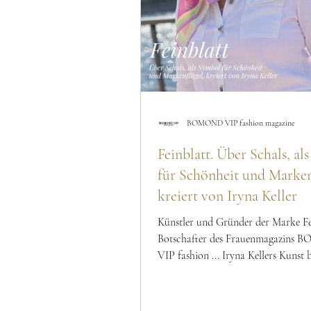
BOMOND VIP fashion magazine
Feinblatt. Über Schals, al
für Schönheit und Marken
kreiert von Iryna Keller
Künstler und Gründer der Marke Fe
Botschafter des Frauenmagazins
VIP fashion ... Iryna Kellers Kunst b
drei Säulen - Authentizität, Schönh
Freiheit. Für Frau Iryna wurde die
einer Gelegenheit, mit einer Frau in