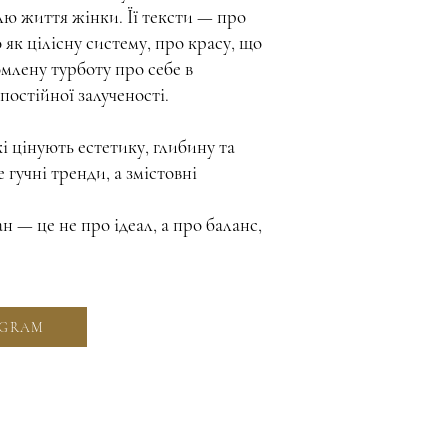
илю життя жінки. Її тексти — про
ло як цілісну систему, про красу, що
омлену турботу про себе в
постійної залученості.
і цінують естетику, глибину та
гучні тренди, а змістовні
н — це не про ідеал, а про баланс,
AGRAM