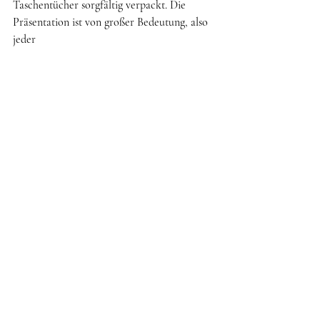
Taschentücher sorgfältig verpackt. Die 
Präsentation ist von großer Bedeutung, also 
jeder
Das Produkt ist in einer eleganten rosa Box 
verpackt, die die hohe Qualität des 
Produkts unterstreicht. Dies ist der letzte 
Schliff, der den Schal nicht nur zu einem 
modischen Accessoire, sondern auch zu 
einem äußerst raffinierten Geschenk mit viel 
Liebe macht.