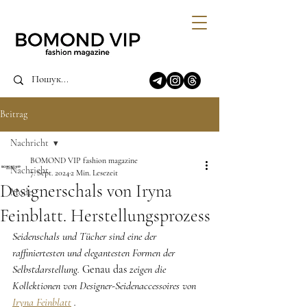
Beitrag
Nachricht
BOMOND VIP fashion magazine
Nachricht
7. Sept. 2024
2 Min. Lesezeit
Designerschals von Iryna
Mode
Feinblatt. Herstellungsprozess
Seidenschals und Tücher sind eine der 
raffiniertesten und elegantesten Formen der 
Selbstdarstellung.
 Genau das 
zeigen die 
Kollektionen von Designer-Seidenaccessoires von
Iryna Feinblatt
.