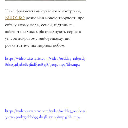
Наче фрагментами сучасної кінострічки, 
BÚDZIKO
 розповіли мовою творчості про 
світ, у якому мода, сенси, підтримка, 
якість та велика мрія обʼєднують серця в 
унісон яскравому майбутньому, що 
розквітатиме під мирним небом.
https://video.wixstatic.com/video/0edd45_1ab9cd3
8dc034d32be8c3fadf5108358/720p/mp4/file.mp4
https://video.wixstatic.com/video/0edd45_0c0b056
30e7c4500b77ebbd99ab13f11/720p/mp4/file.mp4