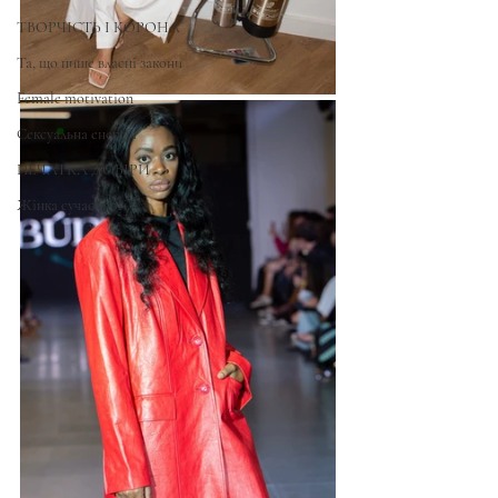
ТВОРЧІСТЬ І КОРОНА
Та, що пише власні закони
Female motivation
Сексуальна енергія
ПЕЧАТКА ДОВІРИ
Жінка сучасності