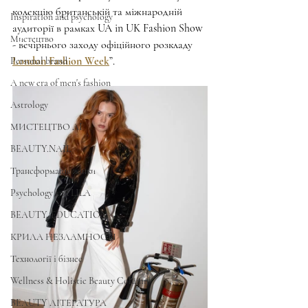
колекцію британській та міжнародній 
Inspiration and psychology
аудиторії в рамках UA in UK Fashion Show 
Мистецтво
- вечірнього заходу офіційного розкладу 
London Fashion Week
”.
Personal brand
A new era of men's fashion
Astrology
МИСТЕЦТВО AI
BEAUTY.NAIL
Трансформація жінки
Psychology and LILA
BEAUTY. EDUCATION
КРИЛА НЕЗЛАМНОСТІ
Технології і бізнес
Wellness & Holistic Beauty Column
BEAUTY ЛІТЕРАТУРА