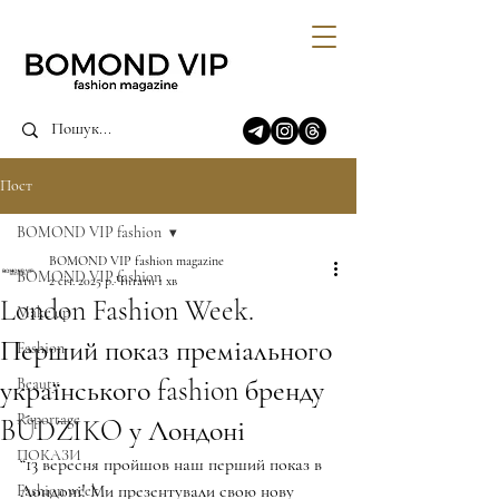
Пост
BOMOND VIP fashion
BOMOND VIP fashion magazine
BOMOND VIP fashion
2 січ. 2025 р.
Читати 1 хв
London Fashion Week.
Make up
Перший показ преміального
Fashion
українського fashion бренду
Beauty
Reportage
BÚDZIKO у Лондоні
ПОКАЗИ
“13 вересня пройшов наш перший показ в 
Лондоні! Ми презентували свою нову 
Fashion week