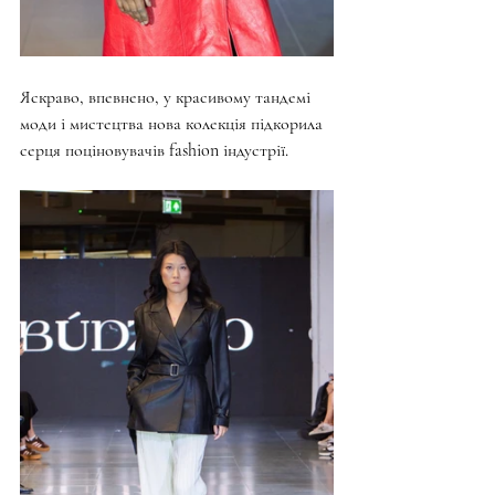
Яскраво, впевнено, у красивому тандемі 
моди і мистецтва нова колекція підкорила 
серця поціновувачів fashion індустрії.